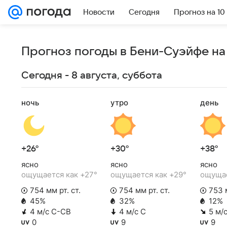
Новости
Сегодня
Прогноз на 10
Прогноз погоды в Бени-Суэйфе на
Сегодня - 8 августа, суббота
ночь
утро
день
+26°
+30°
+38°
ясно
ясно
ясно
ощущается как +27°
ощущается как +29°
ощущае
754 мм рт. ст.
754 мм рт. ст.
753 м
45%
32%
12%
4 м/с С-СВ
4 м/с С
5 м/
0
9
9