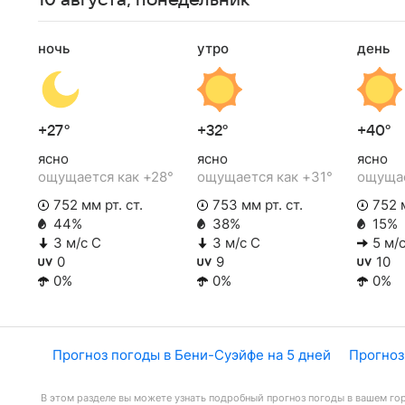
10 августа, понедельник
ночь
утро
день
+27°
+32°
+40°
ясно
ясно
ясно
ощущается как +28°
ощущается как +31°
ощущае
752 мм рт. ст.
753 мм рт. ст.
752 м
44%
38%
15%
3 м/с С
3 м/с С
5 м/с
0
9
10
0%
0%
0%
Прогноз погоды в Бени-Суэйфе на 5 дней
Прогноз
В этом разделе вы можете узнать подробный прогноз погоды в вашем гор