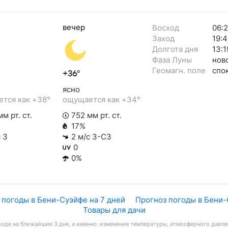
вечер
Восход
06:2
Заход
19:4
Долгота дня
13:1
Фаза Луны
нов
Геомагн. поле
спо
+36°
ясно
тся как +38°
ощущается как +34°
м рт. ст.
752 мм рт. ст.
17%
 З
2 м/с З-СЗ
0
0%
 погоды в Бени-Суэйфе на 7 дней
Прогноз погоды в Бени-
Товары для дачи
оде на ближайшие 3 дня, а именно: изменение температуры, атмосферного давлен