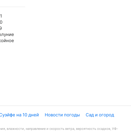
1
0
9
олуние
койное
Суэйфе на 10 дней
Новости погоды
Сад и огород
ия, влажности, направление и скорость ветра, вероятность осадков, УФ-