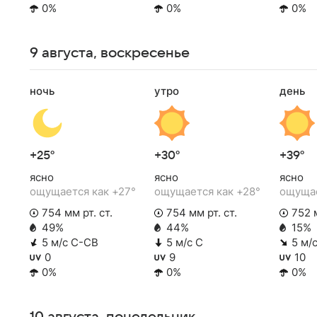
0%
0%
0%
9 августа, воскресенье
ночь
утро
день
+25°
+30°
+39°
ясно
ясно
ясно
ощущается как +27°
ощущается как +28°
ощущае
754 мм рт. ст.
754 мм рт. ст.
752 м
49%
44%
15%
5 м/с С-СВ
5 м/с С
5 м/
0
9
10
0%
0%
0%