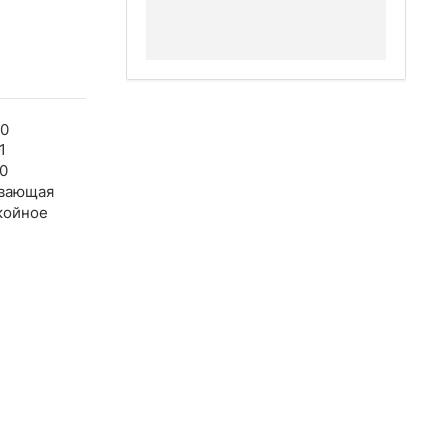
20
1
0
вающая
койное