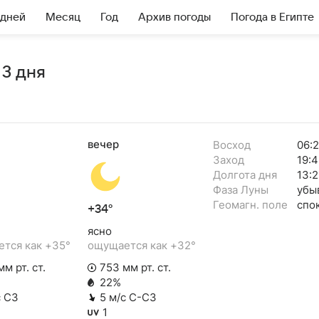
 дней
Месяц
Год
Архив погоды
Погода в Египте
 3 дня
вечер
Восход
06:
Заход
19:4
Долгота дня
13:2
Фаза Луны
убы
Геомагн. поле
спо
+34°
ясно
тся как +35°
ощущается как +32°
м рт. ст.
753 мм рт. ст.
22%
с СЗ
5 м/с С-СЗ
1