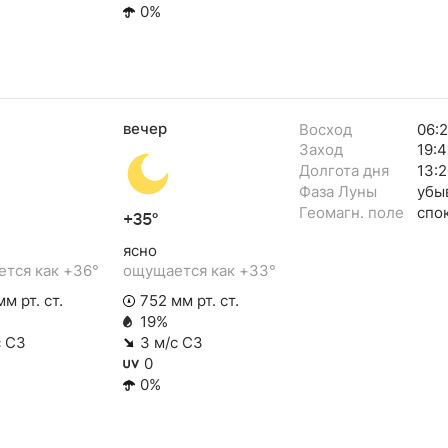
0%
вечер
Восход
06:
Заход
19:4
Долгота дня
13:2
Фаза Луны
убы
Геомагн. поле
спо
+35°
ясно
тся как +36°
ощущается как +33°
м рт. ст.
752 мм рт. ст.
19%
с СЗ
3 м/с СЗ
0
0%