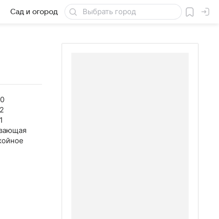
Сад и огород
Товары для дачи
20
2
1
вающая
койное