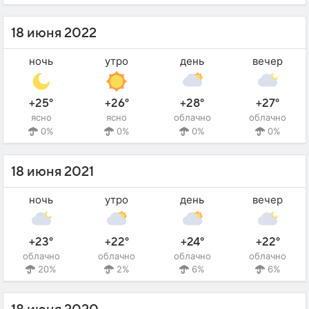
18 июня 2022
ночь
утро
день
вечер
+25°
+26°
+28°
+27°
ясно
ясно
облачно
облачно
0%
0%
0%
0%
18 июня 2021
ночь
утро
день
вечер
+23°
+22°
+24°
+22°
облачно
облачно
облачно
облачно
20%
2%
6%
6%