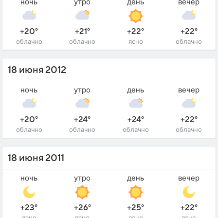
ночь
утро
день
вечер
+20°
+21°
+22°
+22°
облачно
облачно
ясно
облачно
18 июня 2012
ночь
утро
день
вечер
+20°
+24°
+24°
+22°
облачно
облачно
облачно
облачно
18 июня 2011
ночь
утро
день
вечер
+23°
+26°
+25°
+22°
ясно
ясно
ясно
ясно