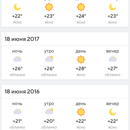
+22°
+23°
+24°
+23°
ясно
ясно
ясно
ясно
18 июня 2017
ночь
утро
день
вечер
+26°
+26°
+28°
+27°
облачно
облачно
ясно
облачно
18 июня 2016
ночь
утро
день
вечер
+21°
+20°
+22°
+22°
облачно
облачно
ясно
ясно