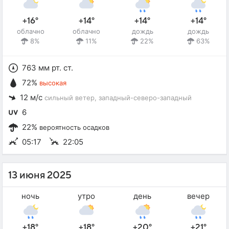
+16°
+14°
+14°
+14°
облачно
облачно
дождь
дождь
8%
11%
22%
63%
763 мм рт. ст.
72%
высокая
12 м/с
сильный ветер
, западный-северо-западный
6
22%
вероятность осадков
05:17
22:05
13 июня 2025
ночь
утро
день
вечер
+18°
+18°
+20°
+21°