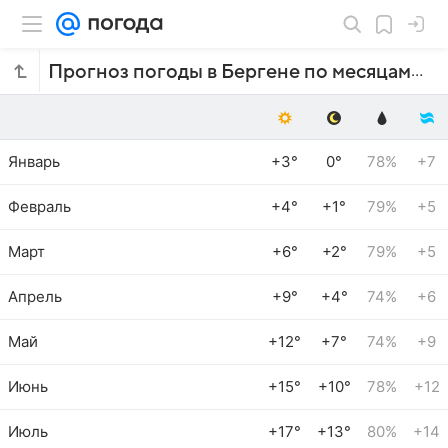
Прогноз погоды в Бергене по месяцам
Январь
+3°
0°
78%
+7
Февраль
+4°
+1°
79%
+5
Март
+6°
+2°
79%
+5
Апрель
+9°
+4°
74%
+6
Май
+12°
+7°
74%
+9
Июнь
+15°
+10°
78%
+12
Июль
+17°
+13°
80%
+14