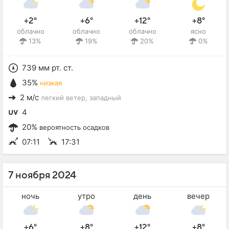
+2°
+6°
+12°
+8°
облачно
облачно
облачно
ясно
13%
19%
20%
0%
739 мм рт. ст.
35%
низкая
2 м/с
легкий ветер
, западный
4
20%
вероятность осадков
07:11
17:31
7 ноября 2024
ночь
утро
день
вечер
+6°
+8°
+12°
+8°