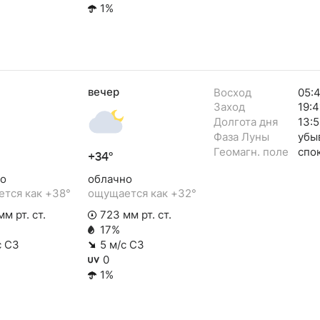
1%
вечер
Восход
05:
Заход
19:4
Долгота дня
13:5
Фаза Луны
убы
Геомагн. поле
спо
+34°
о
облачно
тся как +38°
ощущается как +32°
м рт. ст.
723 мм рт. ст.
17%
с СЗ
5 м/с СЗ
0
1%