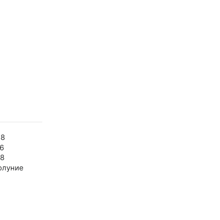
48
6
48
олуние