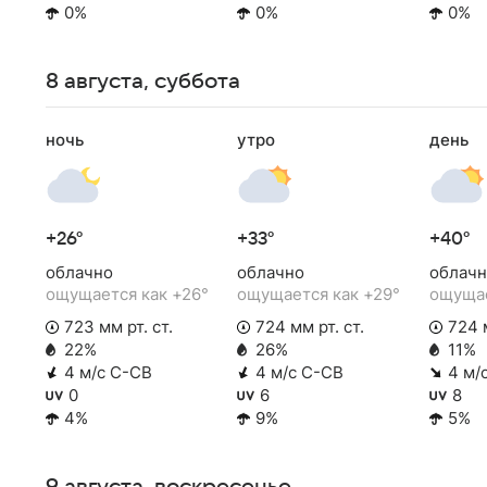
0%
0%
0%
8 августа, суббота
ночь
утро
день
+26°
+33°
+40°
облачно
облачно
облачн
ощущается как +26°
ощущается как +29°
ощущае
723 мм рт. ст.
724 мм рт. ст.
724 м
22%
26%
11%
4 м/с С-СВ
4 м/с С-СВ
4 м/
0
6
8
4%
9%
5%