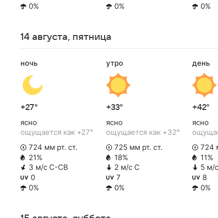
0%
0%
0%
14 августа, пятница
ночь
утро
день
+27°
+33°
+42°
ясно
ясно
ясно
ощущается как +27°
ощущается как +32°
ощущае
724 мм рт. ст.
725 мм рт. ст.
724 м
21%
18%
11%
3 м/с С-СВ
2 м/с С
5 м/
0
7
8
0%
0%
0%