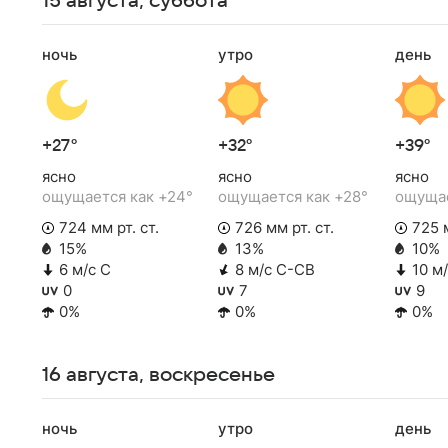
15 августа, суббота
ночь
утро
день
+27°
+32°
+39°
ясно
ясно
ясно
ощущается как +24°
ощущается как +28°
ощущае
724 мм рт. ст.
726 мм рт. ст.
725 м
15%
13%
10%
6 м/с С
8 м/с С-СВ
10 м
0
7
9
0%
0%
0%
16 августа, воскресенье
ночь
утро
день