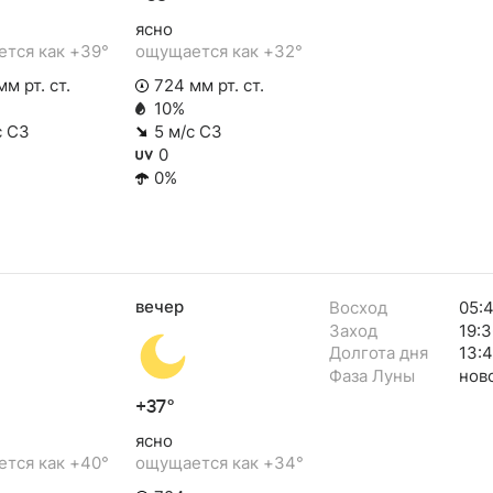
ясно
тся как +39°
ощущается как +32°
м рт. ст.
724 мм рт. ст.
10%
с СЗ
5 м/с СЗ
0
0%
вечер
Восход
05:
Заход
19:3
Долгота дня
13:
Фаза Луны
нов
+37°
ясно
тся как +40°
ощущается как +34°