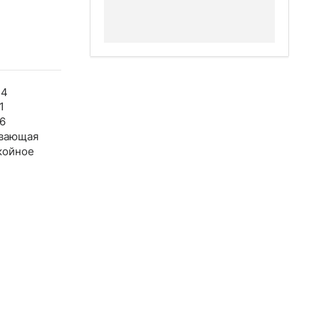
44
1
6
вающая
койное