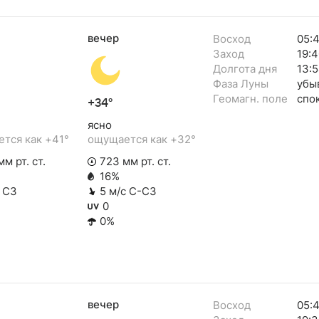
вечер
Восход
05:
Заход
19:4
Долгота дня
13:
Фаза Луны
убы
Геомагн. поле
спо
+34°
ясно
тся как +41°
ощущается как +32°
м рт. ст.
723 мм рт. ст.
16%
с СЗ
5 м/с С-СЗ
0
0%
вечер
Восход
05: