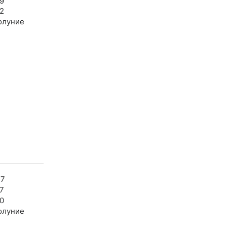
9
2
олуние
47
7
0
олуние