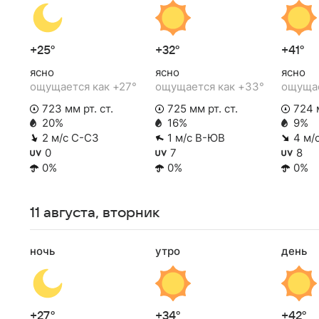
+25°
+32°
+41°
ясно
ясно
ясно
ощущается как +27°
ощущается как +33°
ощущае
723 мм рт. ст.
725 мм рт. ст.
724 м
20%
16%
9%
2 м/с С-СЗ
1 м/с В-ЮВ
4 м/
0
7
8
0%
0%
0%
11 августа, вторник
ночь
утро
день
+27°
+34°
+42°