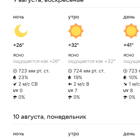
9 августа, воскресенье
ночь
утро
день
+26°
+32°
+41°
ясно
ясно
ясно
ощущается как +26°
ощущается как +32°
ощущае
723 мм рт. ст.
724 мм рт. ст.
723 м
23%
19%
10%
2 м/с СВ
2 м/с В
1 м/
0
7
8
0%
0%
0%
10 августа, понедельник
ночь
утро
день