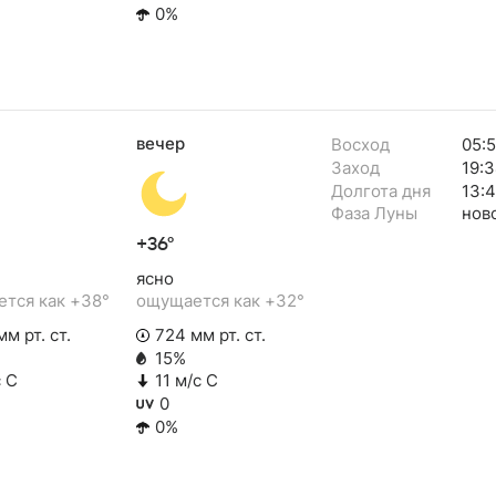
0%
вечер
Восход
05:
Заход
19:
Долгота дня
13:
Фаза Луны
нов
+36°
ясно
тся как +38°
ощущается как +32°
м рт. ст.
724 мм рт. ст.
15%
с С
11 м/с С
0
0%