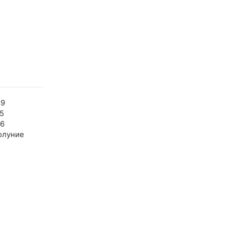
49
5
46
олуние