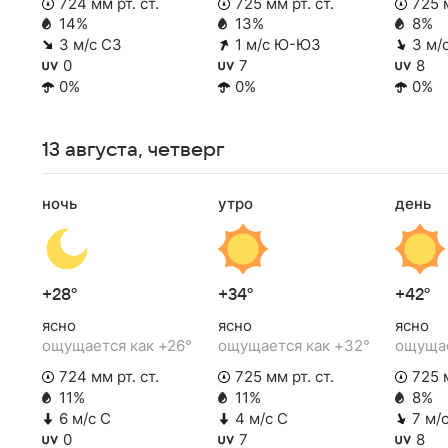
724 мм рт. ст.
725 мм рт. ст.
725 м
14%
13%
8%
3 м/с СЗ
1 м/с Ю-ЮЗ
3 м/
0
7
8
0%
0%
0%
13 августа, четверг
ночь
утро
день
+28°
+34°
+42°
ясно
ясно
ясно
ощущается как +26°
ощущается как +32°
ощущае
724 мм рт. ст.
725 мм рт. ст.
725 м
11%
11%
8%
6 м/с С
4 м/с С
7 м/
0
7
8