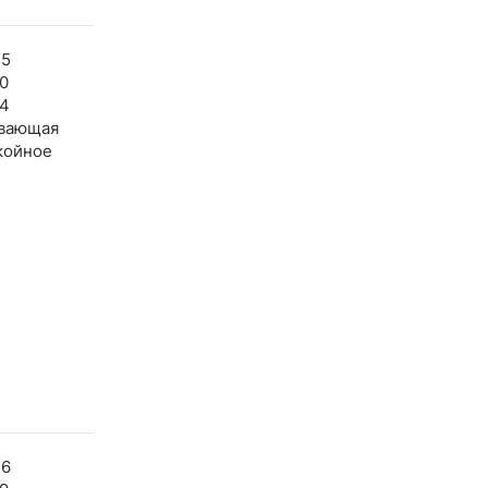
45
0
54
вающая
койное
46