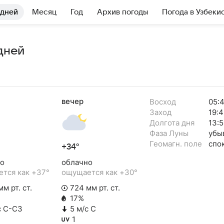
 дней
Месяц
Год
Архив погоды
Погода в Узбеки
дней
вечер
Восход
05:
Заход
19:4
Долгота дня
13:5
Фаза Луны
убы
Геомагн. поле
спо
+34°
о
облачно
тся как +37°
ощущается как +30°
м рт. ст.
724 мм рт. ст.
17%
с С-СЗ
5 м/с С
1