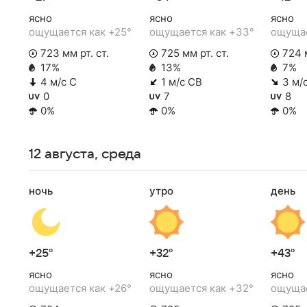
ясно
ясно
ясно
ощущается как +25°
ощущается как +33°
ощущае
723 мм рт. ст.
725 мм рт. ст.
724 м
17%
13%
7%
4 м/с С
1 м/с СВ
3 м/
0
7
8
0%
0%
0%
12 августа, среда
ночь
утро
день
+25°
+32°
+43°
ясно
ясно
ясно
ощущается как +26°
ощущается как +32°
ощущае