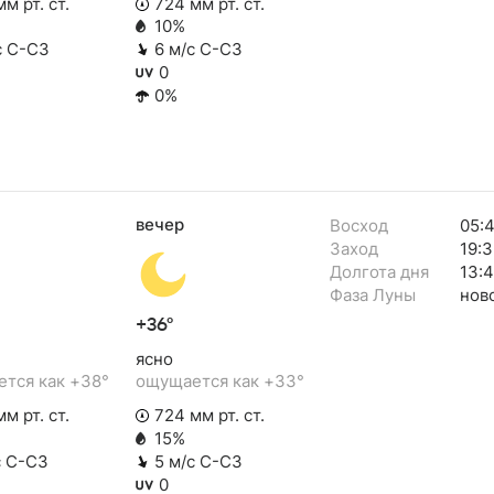
м рт. ст.
724 мм рт. ст.
10%
с С-СЗ
6 м/с С-СЗ
0
0%
вечер
Восход
05:
Заход
19:3
Долгота дня
13:
Фаза Луны
нов
+36°
ясно
тся как +38°
ощущается как +33°
м рт. ст.
724 мм рт. ст.
15%
с С-СЗ
5 м/с С-СЗ
0