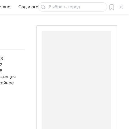
стане
Сад и огород
Товары для дачи
43
2
8
вающая
койное