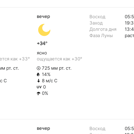
вечер
Восход
05:5
Заход
19:3
Долгота дня
13:4
Фаза Луны
рас
+34°
ясно
тся как +33°
ощущается как +30°
м рт. ст.
725 мм рт. ст.
14%
/с С
8 м/с С
0
0%
вечер
Восход
05:5