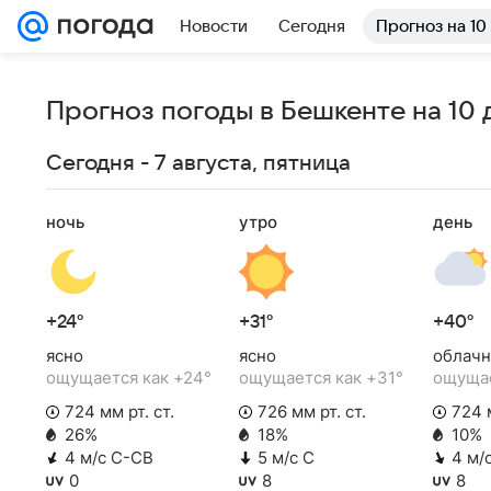
Новости
Сегодня
Прогноз на 10
Прогноз погоды в Бешкенте на 10 
Сегодня - 7 августа, пятница
ночь
утро
день
+24°
+31°
+40°
ясно
ясно
облачн
ощущается как +24°
ощущается как +31°
ощущае
724 мм рт. ст.
726 мм рт. ст.
724 м
26%
18%
10%
4 м/с С-СВ
5 м/с С
4 м/
0
8
8