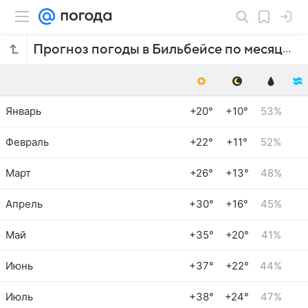
Прогноз погоды в Бильбейсе по месяцам
Январь
+20°
+10°
53%
Февраль
+22°
+11°
52%
Март
+26°
+13°
48%
Апрель
+30°
+16°
45%
Май
+35°
+20°
41%
Июнь
+37°
+22°
44%
Июль
+38°
+24°
47%