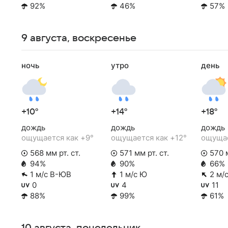
92%
46%
57%
9 августа, воскресенье
ночь
утро
день
+10°
+14°
+18°
дождь
дождь
дождь
ощущается как +9°
ощущается как +12°
ощущае
568 мм рт. ст.
571 мм рт. ст.
570 м
94%
90%
66%
1 м/с В-ЮВ
1 м/с Ю
2 м/
0
4
11
88%
99%
61%