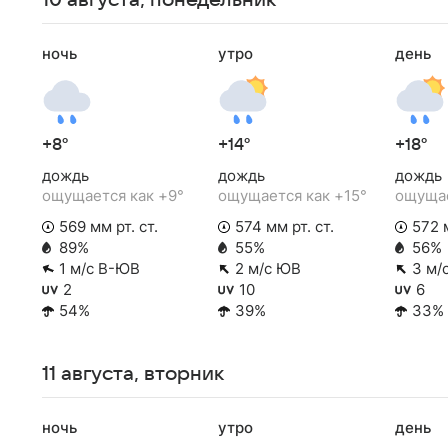
10 августа, понедельник
ночь
утро
день
+8°
+14°
+18°
дождь
дождь
дождь
ощущается как +9°
ощущается как +15°
ощущае
569 мм рт. ст.
574 мм рт. ст.
572 м
89%
55%
56%
1 м/с В-ЮВ
2 м/с ЮВ
3 м/
2
10
6
54%
39%
33%
11 августа, вторник
ночь
утро
день