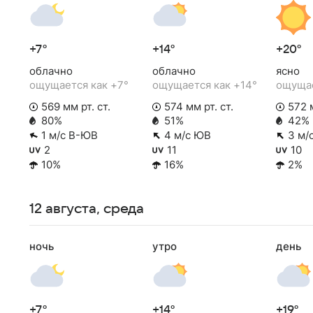
+7°
+14°
+20°
облачно
облачно
ясно
ощущается как +7°
ощущается как +14°
ощущае
569 мм рт. ст.
574 мм рт. ст.
572 м
80%
51%
42%
1 м/с В-ЮВ
4 м/с ЮВ
3 м/
2
11
10
10%
16%
2%
12 августа, среда
ночь
утро
день
+7°
+14°
+19°