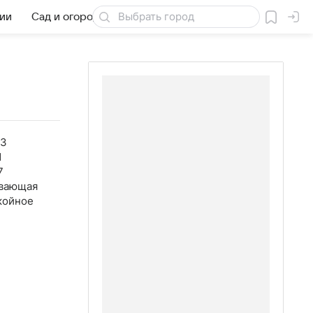
бии
Сад и огород
Товары для дачи
53
1
7
вающая
койное