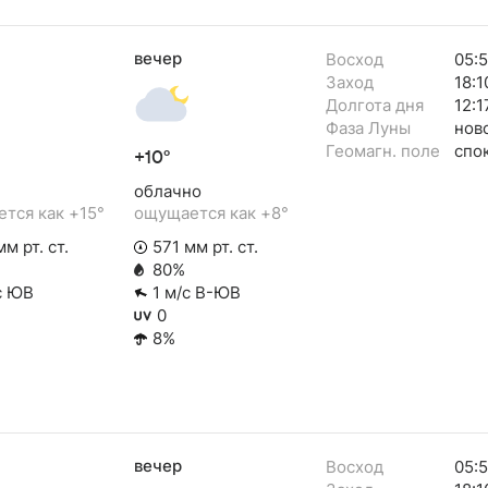
вечер
Восход
05:
Заход
18:1
Долгота дня
12:1
Фаза Луны
нов
Геомагн. поле
спо
+10°
облачно
тся как +15°
ощущается как +8°
м рт. ст.
571 мм рт. ст.
80%
с ЮВ
1 м/с В-ЮВ
0
8%
вечер
Восход
05: