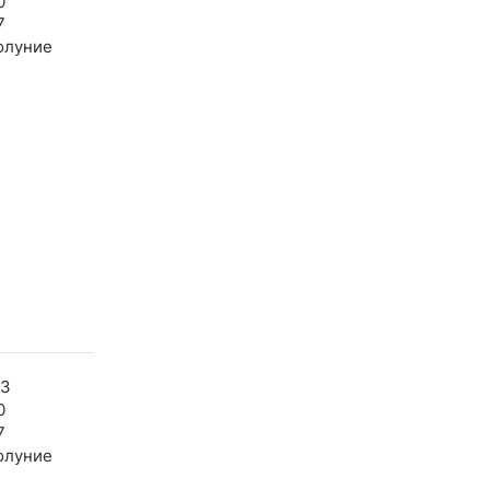
0
7
олуние
53
0
7
олуние