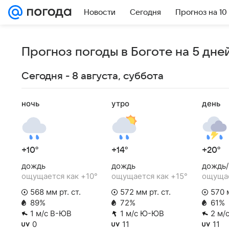
Новости
Сегодня
Прогноз на 10
Прогноз погоды в Боготе на 5 дне
Сегодня - 8 августа, суббота
ночь
утро
день
+10°
+14°
+20°
дождь
дождь
дождь/
ощущается как +10°
ощущается как +15°
ощущае
568 мм рт. ст.
572 мм рт. ст.
570 м
89%
72%
61%
1 м/с В-ЮВ
1 м/с Ю-ЮВ
2 м/
0
11
11