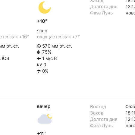
Заход
18:1
Долгота дня
12:1
Фаза Луны
нов
+10°
ясно
тся как +16°
ощущается как +7°
м рт. ст.
570 мм рт. ст.
75%
с ЮВ
1 м/с В
0
0%
вечер
Восход
05:
Заход
18:1
Долгота дня
12:1
Фаза Луны
нов
+11°