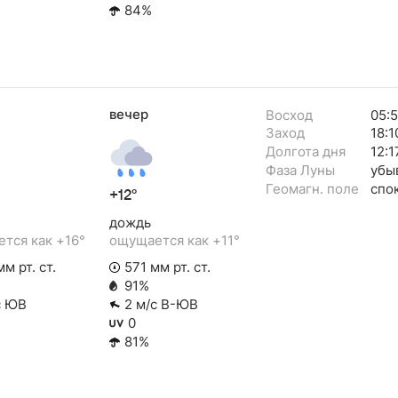
84%
вечер
Восход
05:
Заход
18:1
Долгота дня
12:1
Фаза Луны
убы
Геомагн. поле
спо
+12°
дождь
тся как +16°
ощущается как +11°
м рт. ст.
571 мм рт. ст.
91%
с ЮВ
2 м/с В-ЮВ
0
81%