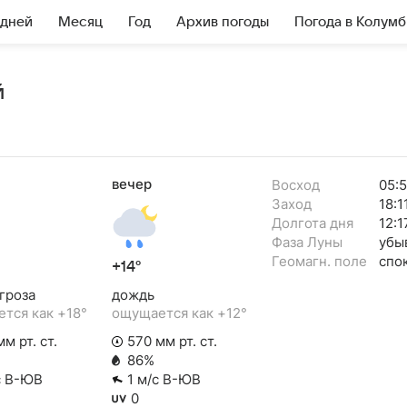
 дней
Месяц
Год
Архив погоды
Погода в Колум
й
вечер
Восход
05:
Заход
18:1
Долгота дня
12:1
Фаза Луны
убы
Геомагн. поле
спо
+14°
гроза
дождь
тся как +18°
ощущается как +12°
м рт. ст.
570 мм рт. ст.
86%
с В-ЮВ
1 м/с В-ЮВ
0