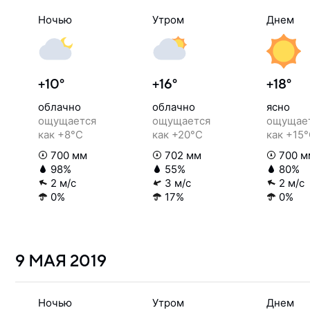
Ночью
Утром
Днем
+10°
+16°
+18°
облачно
облачно
ясно
ощущается
ощущается
ощущае
как +8°C
как +20°C
как +15
700 мм
702 мм
700 м
98%
55%
80%
2 м/с
3 м/с
2 м/с
0%
17%
0%
9 МАЯ
2019
Ночью
Утром
Днем