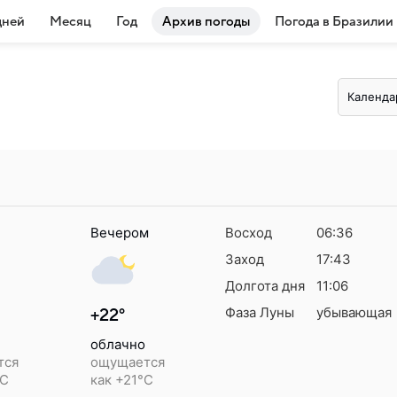
дней
Месяц
Год
Архив погоды
Погода в Бразилии
Календа
Вечером
Восход
06:36
Заход
17:43
Долгота дня
11:06
Фаза Луны
убывающая
+22°
облачно
тся
ощущается
°C
как +21°C