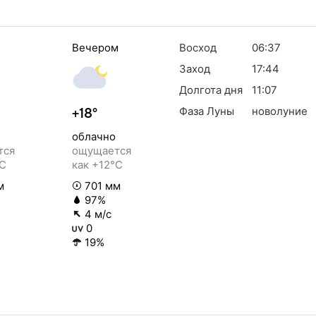
Вечером
Восход
06:37
Заход
17:44
Долгота дня
11:07
Фаза Луны
новолуние
+18°
облачно
тся
ощущается
°C
как +12°C
м
701 мм
97%
4 м/с
0
19%