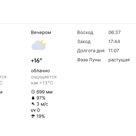
Вечером
Восход
06:37
Заход
17:44
Долгота дня
11:07
Фаза Луны
растущая
+16°
облачно
тся
ощущается
°C
как +13°C
м
699 мм
97%
3 м/с
0
19%