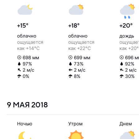
+15°
+18°
+20°
облачно
облачно
дождь
ощущается
ощущается
ощущае
как +14°C
как +22°C
как +20
698 мм
699 мм
696 м
97%
73%
92%
2 м/с
2 м/с
2 м/с
0%
8%
30%
9 МАЯ
2018
Ночью
Утром
Днем