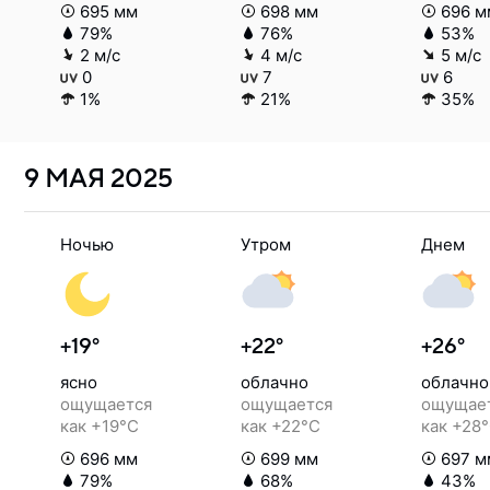
695 мм
698 мм
696 м
79%
76%
53%
2 м/с
4 м/с
5 м/с
0
7
6
1%
21%
35%
9 МАЯ
2025
Ночью
Утром
Днем
+19°
+22°
+26°
ясно
облачно
облачно
ощущается
ощущается
ощущае
как +19°C
как +22°C
как +28
696 мм
699 мм
697 м
79%
68%
43%