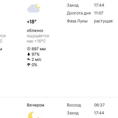
Заход
17:44
Долгота дня
11:07
Фаза Луны
растущая
+18°
облачно
тся
ощущается
°C
как +16°C
м
697 мм
97%
2 м/с
0%
Вечером
Восход
06:37
Заход
17:44