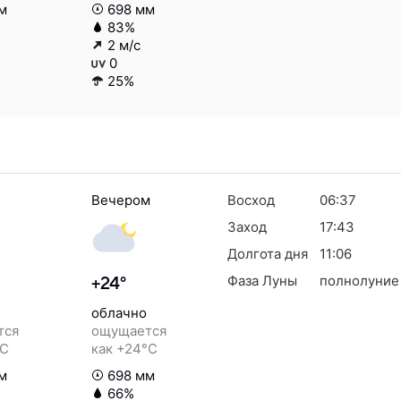
м
698 мм
83%
2 м/с
0
25%
Вечером
Восход
06:37
Заход
17:43
Долгота дня
11:06
Фаза Луны
полнолуние
+24°
облачно
тся
ощущается
°C
как +24°C
м
698 мм
66%