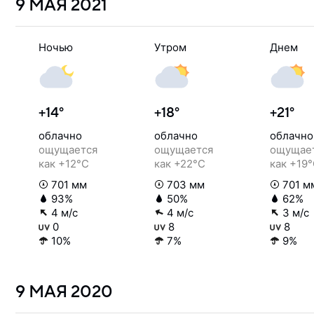
9 МАЯ
2021
Ночью
Утром
Днем
+14°
+18°
+21°
облачно
облачно
облачно
ощущается
ощущается
ощущае
как +12°C
как +22°C
как +19
701 мм
703 мм
701 м
93%
50%
62%
4 м/с
4 м/с
3 м/с
0
8
8
10%
7%
9%
9 МАЯ
2020