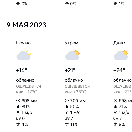
0%
0%
1%
9 МАЯ
2023
Ночью
Утром
Днем
+16°
+21°
+24°
облачно
облачно
облачно
ощущается
ощущается
ощущае
как +17°C
как +28°C
как +22
698 мм
700 мм
698 м
89%
50%
71%
1 м/с
1 м/с
1 м/с
0
7
7
4%
11%
9%