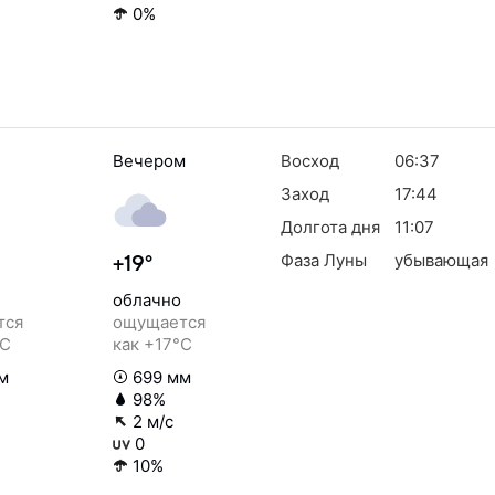
0%
Вечером
Восход
06:37
Заход
17:44
Долгота дня
11:07
Фаза Луны
убывающая
+19°
облачно
тся
ощущается
°C
как +17°C
м
699 мм
98%
2 м/с
0
10%