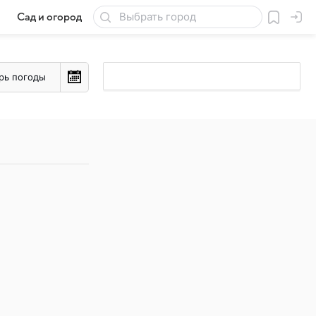
Сад и огород
Товары для дачи
рь погоды