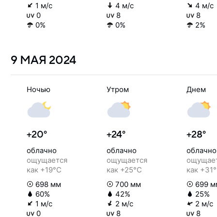
1 м/с
4 м/с
4 м/с
0
8
8
0%
0%
2%
9 МАЯ
2024
Ночью
Утром
Днем
+20°
+24°
+28°
облачно
облачно
облачно
ощущается
ощущается
ощущае
как +19°C
как +25°C
как +31
698 мм
700 мм
699 м
60%
42%
25%
1 м/с
2 м/с
2 м/с
0
8
8