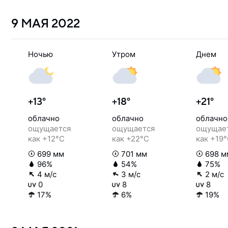
9 МАЯ
2022
Ночью
Утром
Днем
+13°
+18°
+21°
облачно
облачно
облачно
ощущается
ощущается
ощущае
как +12°C
как +22°C
как +19
699 мм
701 мм
698 м
96%
54%
75%
4 м/с
3 м/с
2 м/с
0
8
8
17%
6%
19%