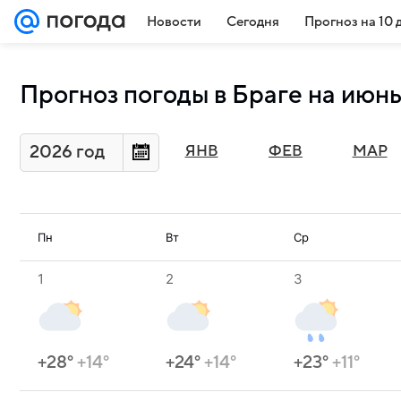
Новости
Сегодня
Прогноз на 10 
Прогноз погоды в Браге на июнь
2026 год
ЯНВ
ФЕВ
МАР
Пн
Вт
Ср
1
2
3
+28°
+14°
+24°
+14°
+23°
+11°