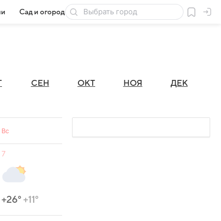
ии
Сад и огород
Товары для дачи
Г
СЕН
ОКТ
НОЯ
ДЕК
Вс
7
+26°
+11°