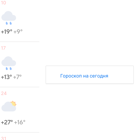
10
+19°
+9°
17
Гороскоп на сегодня
+13°
+7°
24
+27°
+16°
31