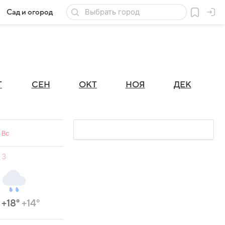
Сад и огород
Товары для дачи
Г
СЕН
ОКТ
НОЯ
ДЕК
Вс
3
+18°
+14°