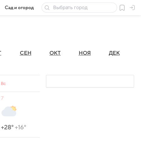
Сад и огород
Товары для дачи
Г
СЕН
ОКТ
НОЯ
ДЕК
Вс
7
+28°
+16°