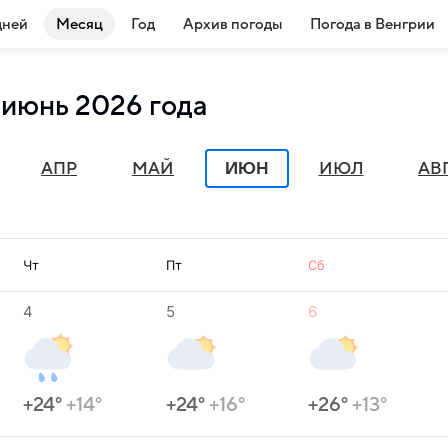
дней
Месяц
Год
Архив погоды
Погода в Венгрии
 июнь 2026 года
ИЮН
АПР
МАЙ
ИЮЛ
АВ
Чт
Пт
Сб
4
5
6
+24°
+14°
+24°
+16°
+26°
+13°