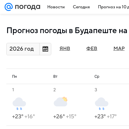
Новости
Сегодня
Прогноз на 10 
Прогноз погоды в Будапеште на
2026 год
ЯНВ
ФЕВ
МАР
Пн
Вт
Ср
1
2
3
+23°
+16°
+26°
+15°
+23°
+17°