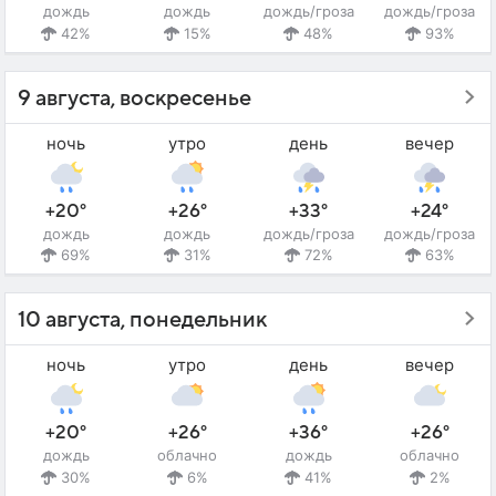
дождь
дождь
дождь/гроза
дождь/гроза
42%
15%
48%
93%
9 августа, воскресенье
ночь
утро
день
вечер
+20°
+26°
+33°
+24°
дождь
дождь
дождь/гроза
дождь/гроза
69%
31%
72%
63%
10 августа, понедельник
ночь
утро
день
вечер
+20°
+26°
+36°
+26°
дождь
облачно
дождь
облачно
30%
6%
41%
2%