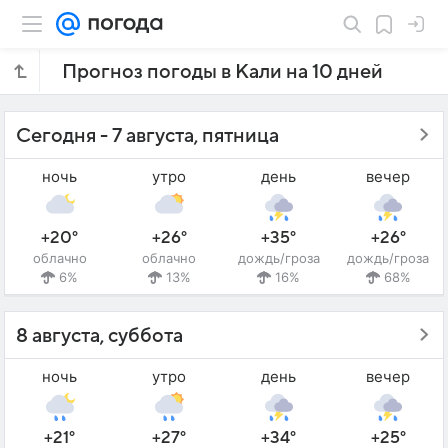
Прогноз погоды в Кали на 10 дней
Сегодня - 7 августа, пятница
ночь
утро
день
вечер
+20°
+26°
+35°
+26°
облачно
облачно
дождь/гроза
дождь/гроза
6%
13%
16%
68%
8 августа, суббота
ночь
утро
день
вечер
+21°
+27°
+34°
+25°