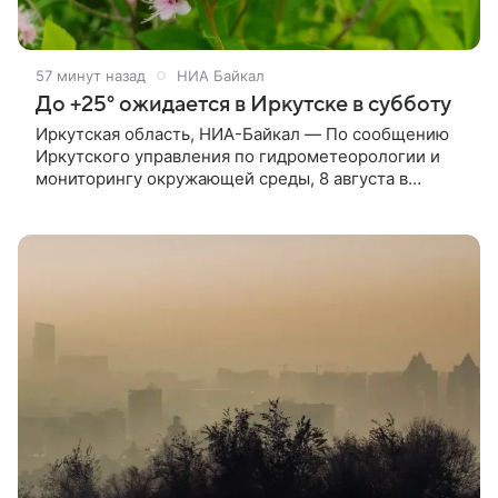
57 минут назад
НИА Байкал
До +25° ожидается в Иркутске в субботу
Иркутская область, НИА-Байкал — По сообщению
Иркутского управления по гидрометеорологии и
мониторингу окружающей среды, 8 августа в
Иркутской области ожидается переменная
облачность, ночью кратковременные, местами
ливневые дожди, днем местами кратковременные
дожди, в северных, верхнеленских районах и в
горах Восточного Саяна местами ливневые дожди,
в отдельных районах грозы, утром туман.