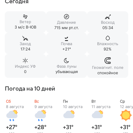
Сегодня
Ветер
Давление
Восход
3 м/c В-ЮВ
715 мм рт.ст.
05:34
Заход
Почва
Влажность
17:24
+21°
92%
Индекс УФ
Фаза луны
Геомагнит. поле
0
убывающая
спокойное
Погода на 10 дней
Сб
Вс
Пн
Вт
Ср
8 августа
9 августа
10 августа
11 августа
12 авг
+27
°
+28
°
+31
°
+31
°
+31
°