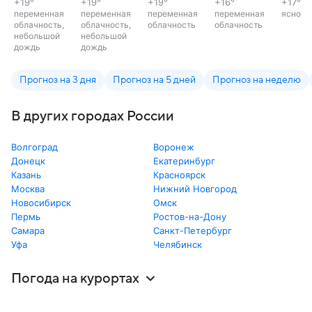
+19
°
+19
°
+19
°
+16
°
+17
°
переменная
переменная
переменная
переменная
ясно
облачность,
облачность,
облачность
облачность
небольшой
небольшой
дождь
дождь
Прогноз на 3 дня
Прогноз на 5 дней
Прогноз на неделю
В других городах России
Волгоград
Воронеж
Донецк
Екатеринбург
Казань
Красноярск
Москва
Нижний Новгород
Новосибирск
Омск
Пермь
Ростов-на-Дону
Самара
Санкт-Петербург
Уфа
Челябинск
Погода на курортах