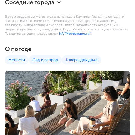
Соседние города
В этом разделе вы можете узнать погоду в Кампина-Гранди на сегодня и
завтра, а именно: изменение температуры, атмосферного давления,
влажности, направление и скорость ветра, вероятность осадков, УФ-
индекс и прочие погодные данные. Подробный прогноз погоды в Кампина-
Гранди на сегодня предоставлен
ИА “Метеоновости”
.
О погоде
Новости
Сад и огород
Товары для дачи