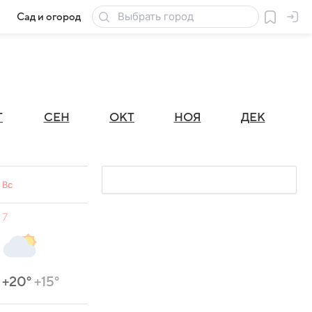
Сад и огород
Товары для дачи
Г
СЕН
ОКТ
НОЯ
ДЕК
Вс
7
+20°
+15°