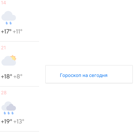
14
+17°
+11°
21
Гороскоп на сегодня
+18°
+8°
28
+19°
+13°