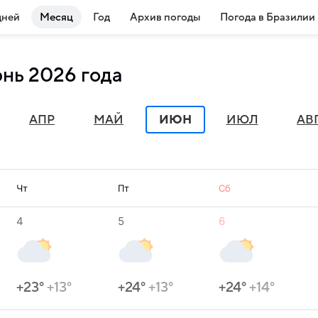
дней
Месяц
Год
Архив погоды
Погода в Бразилии
юнь 2026 года
АПР
МАЙ
ИЮН
ИЮЛ
АВ
Чт
Пт
Сб
4
5
6
+23°
+13°
+24°
+13°
+24°
+14°