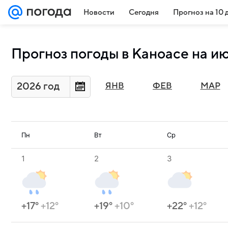
Новости
Сегодня
Прогноз на 10 
Прогноз погоды в Каноасе на и
2026 год
ЯНВ
ФЕВ
МАР
Пн
Вт
Ср
1
2
3
+17°
+12°
+19°
+10°
+22°
+12°