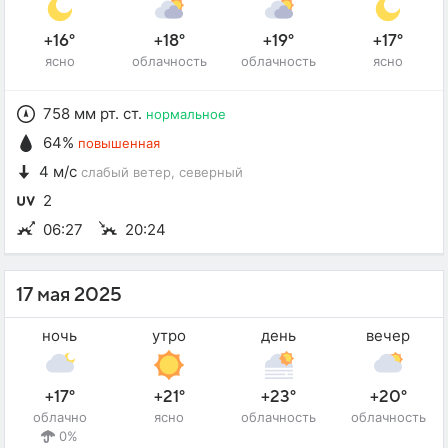
+16°
+18°
+19°
+17°
ясно
облачность
облачность
ясно
758 мм рт. ст.
нормальное
64%
повышенная
4 м/с
слабый ветер
, северный
2
06:27
20:24
17 мая 2025
ночь
утро
день
вечер
+17°
+21°
+23°
+20°
облачно
ясно
облачность
облачность
0%