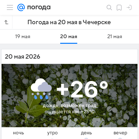
Погода на 20 мая в Чечерске
19 мая
20 мая
21 мая
20 мая 2026
+26°
дождь, возможен град
ощущается как +25°C
ночь
утро
день
вечер