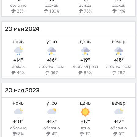
облачно
дождь
дождь
дождь
25%
100%
76%
14%
20 мая 2024
ночь
утро
день
вечер
+14°
+16°
+19°
+18°
дождь
дождь/гроза
дождь/гроза
дождь/гроза
46%
66%
89%
29%
20 мая 2023
ночь
утро
день
вечер
+10°
+13°
+17°
+12°
облачно
облачно
ясно
облачно
8%
4%
1%
0%