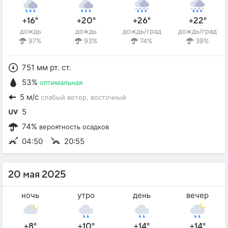
+16°
+20°
+26°
+22°
дождь
дождь
дождь/град
дождь/град
97%
93%
74%
39%
751 мм рт. ст.
53%
оптимальная
5 м/с
слабый ветер
, восточный
5
74%
вероятность осадков
04:50
20:55
20 мая 2025
ночь
утро
день
вечер
+8°
+10°
+14°
+14°