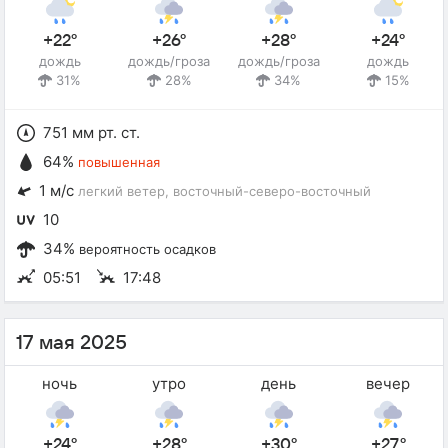
+22°
+26°
+28°
+24°
дождь
дождь/гроза
дождь/гроза
дождь
31%
28%
34%
15%
751 мм рт. ст.
64%
повышенная
1 м/с
легкий ветер
, восточный-северо-восточный
10
34%
вероятность осадков
05:51
17:48
17 мая 2025
ночь
утро
день
вечер
+24°
+28°
+30°
+27°