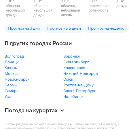
+10
°
+10
°
+10
°
+12
°
+14
°
облачно,
облачно,
облачно,
переменная
дождь
небольшой
небольшой
небольшой
облачность
дождь
дождь
дождь
Прогноз на 3 дня
Прогноз на 5 дней
Прогноз на неделю
В других городах России
Волгоград
Воронеж
Донецк
Екатеринбург
Казань
Красноярск
Москва
Нижний Новгород
Новосибирск
Омск
Пермь
Ростов-на-Дону
Самара
Санкт-Петербург
Уфа
Челябинск
Погода на курортах
В этом разделе вы можете узнать погоду в Шапеко на сегодня и завтра, а
именно: изменение температуры, атмосферного давления, влажности,