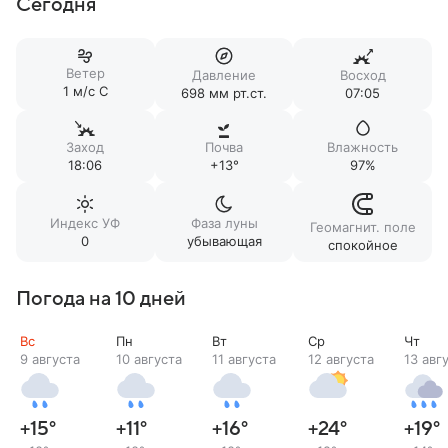
Сегодня
Ветер
Давление
Восход
1 м/c С
698 мм рт.ст.
07:05
Заход
Почва
Влажность
18:06
+13°
97%
Индекс УФ
Фаза луны
Геомагнит. поле
0
убывающая
спокойное
Погода на 10 дней
Вс
Пн
Вт
Ср
Чт
9 августа
10 августа
11 августа
12 августа
13 авг
+15
°
+11
°
+16
°
+24
°
+19
°