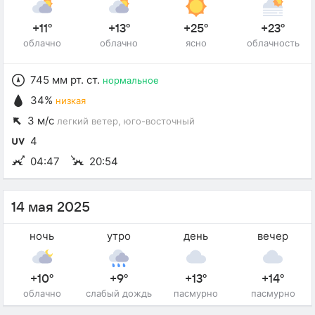
+11°
+13°
+25°
+23°
облачно
облачно
ясно
облачность
745 мм рт. ст.
нормальное
34%
низкая
3 м/с
легкий ветер
, юго-восточный
4
04:47
20:54
14 мая 2025
ночь
утро
день
вечер
+10°
+9°
+13°
+14°
облачно
слабый дождь
пасмурно
пасмурно