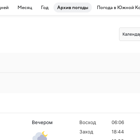
дней
Месяц
Год
Архив погоды
Погода в Южной К
Календа
Вечером
Восход
06:06
Заход
18:44