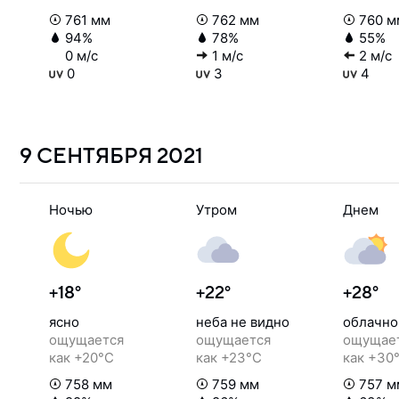
761 мм
762 мм
760 м
94%
78%
55%
0 м/с
1 м/с
2 м/с
0
3
4
9 СЕНТЯБРЯ
2021
Ночью
Утром
Днем
+18°
+22°
+28°
ясно
неба не видно
облачно
ощущается
ощущается
ощущае
как +20°C
как +23°C
как +30
758 мм
759 мм
757 м