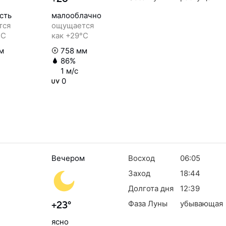
сть
малооблачно
тся
ощущается
°C
как +29°C
м
758 мм
86%
1 м/с
0
Вечером
Восход
06:05
Заход
18:44
Долгота дня
12:39
Фаза Луны
убывающая
+23°
ясно