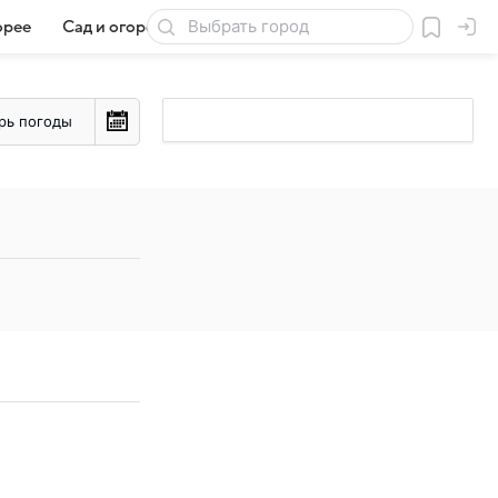
орее
Сад и огород
Товары для дачи
рь погоды