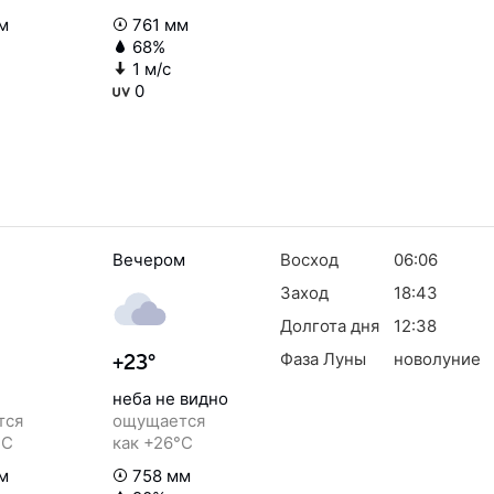
м
761 мм
68%
1 м/с
0
Вечером
Восход
06:06
Заход
18:43
Долгота дня
12:38
Фаза Луны
новолуние
+23°
неба не видно
тся
ощущается
°C
как +26°C
м
758 мм