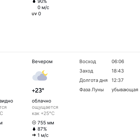
90%
0 м/с
0
Вечером
Восход
06:06
Заход
18:43
Долгота дня
12:37
Фаза Луны
убывающая
+23°
 видно
облачно
тся
ощущается
°C
как +25°C
м
755 мм
87%
1 м/с