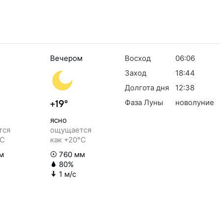
Вечером
Восход
06:06
Заход
18:44
Долгота дня
12:38
Фаза Луны
новолуние
+19°
ясно
тся
ощущается
°C
как +20°C
м
760 мм
80%
1 м/с