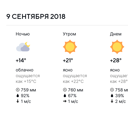
9 СЕНТЯБРЯ
2018
Ночью
Утром
Днем
+14°
+21°
+28°
облачно
ясно
ясно
ощущается
ощущается
ощущае
как +15°C
как +22°C
как +28
759 мм
760 мм
758 м
92%
67%
39%
1 м/с
1 м/с
2 м/с