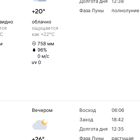
Долгота дня
12:38
Фаза Луны
полнолуние
+20°
 видно
облачно
тся
ощущается
°C
как +22°C
м
758 мм
96%
0 м/с
0
Вечером
Восход
06:06
Заход
18:42
Долгота дня
12:35
Фаза Луны
растущая
+26°