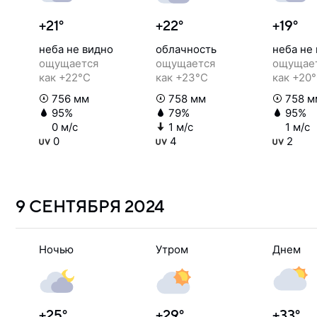
+21°
+22°
+19°
неба не видно
облачность
неба не
ощущается
ощущается
ощущае
как +22°C
как +23°C
как +20
756 мм
758 мм
758 м
95%
79%
95%
0 м/с
1 м/с
1 м/с
0
4
2
9 СЕНТЯБРЯ
2024
Ночью
Утром
Днем
+25°
+29°
+33°