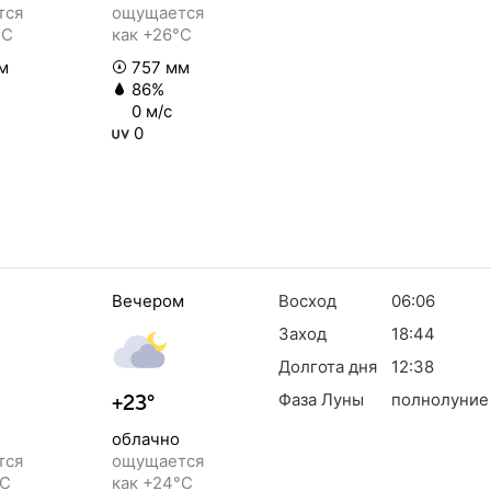
тся
ощущается
°C
как +26°C
м
757 мм
86%
0 м/с
0
Вечером
Восход
06:06
Заход
18:44
Долгота дня
12:38
Фаза Луны
полнолуние
+23°
облачно
тся
ощущается
°C
как +24°C