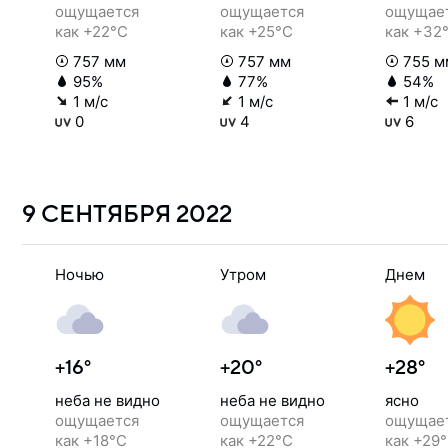
ощущается
ощущается
ощущае
как +22°C
как +25°C
как +32
757 мм
757 мм
755 м
95%
77%
54%
1 м/с
1 м/с
1 м/с
0
4
6
9 СЕНТЯБРЯ
2022
Ночью
Утром
Днем
+16°
+20°
+28°
неба не видно
неба не видно
ясно
ощущается
ощущается
ощущае
как +18°C
как +22°C
как +29