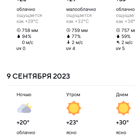
облачно
малооблачно
облачно
ощущается
ощущается
ощущае
как +29°C
как +32°C
как +36
758 мм
759 мм
757 м
94%
77%
59%
0 м/с
2 м/с
2 м/с
0
4
5
9 СЕНТЯБРЯ
2023
Ночью
Утром
Днем
+20°
+23°
+30°
облачно
ясно
ясно