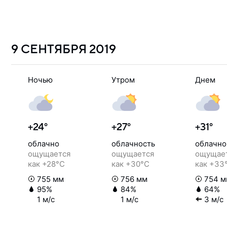
9 СЕНТЯБРЯ
2019
Ночью
Утром
Днем
+24°
+27°
+31°
облачно
облачность
облачно
ощущается
ощущается
ощущае
как +28°C
как +30°C
как +33
755 мм
756 мм
754 м
95%
84%
64%
1 м/с
1 м/с
3 м/с