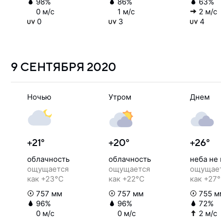
98%
86%
63%
0 м/с
1 м/с
2 м/с
0
3
4
9 СЕНТЯБРЯ
2020
Ночью
Утром
Днем
+21°
+20°
+26°
облачность
облачность
неба не
ощущается
ощущается
ощущае
как +23°C
как +22°C
как +27
757 мм
757 мм
755 м
96%
96%
72%
0 м/с
0 м/с
2 м/с