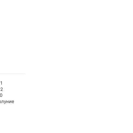
1
32
0
олуние