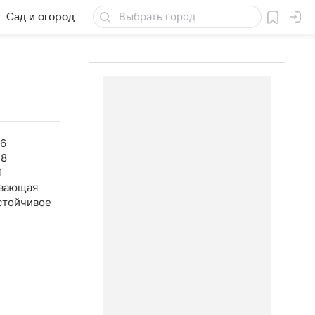
Сад и огород
Товары для дачи
26
38
1
вающая
стойчивое