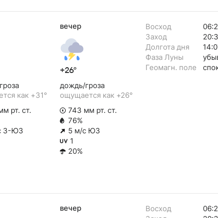
вечер
Восход
06:
Заход
20:
Долгота дня
14:0
Фаза Луны
убы
Геомагн. поле
спо
+26°
гроза
дождь/гроза
тся как +31°
ощущается как +26°
м рт. ст.
743 мм рт. ст.
76%
с З-ЮЗ
5 м/с ЮЗ
1
20%
вечер
Восход
06: