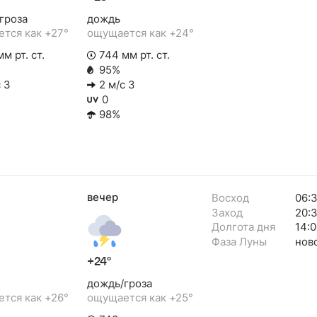
гроза
дождь
тся как +27°
ощущается как +24°
м рт. ст.
744 мм рт. ст.
95%
 З
2 м/с З
0
98%
вечер
Восход
06:3
Заход
20:
Долгота дня
14:0
Фаза Луны
нов
+24°
дождь/гроза
тся как +26°
ощущается как +25°