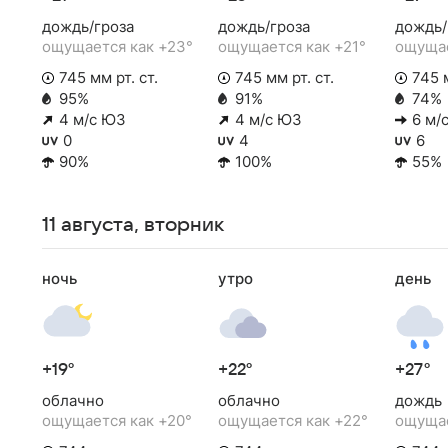
дождь/гроза
дождь/гроза
дождь/
ощущается как +23°
ощущается как +21°
ощущае
745 мм рт. ст.
745 мм рт. ст.
745 м
95%
91%
74%
4 м/с ЮЗ
4 м/с ЮЗ
6 м/с
0
4
6
90%
100%
55%
11 августа, вторник
ночь
утро
день
+19°
+22°
+27°
облачно
облачно
дождь
ощущается как +20°
ощущается как +22°
ощущае