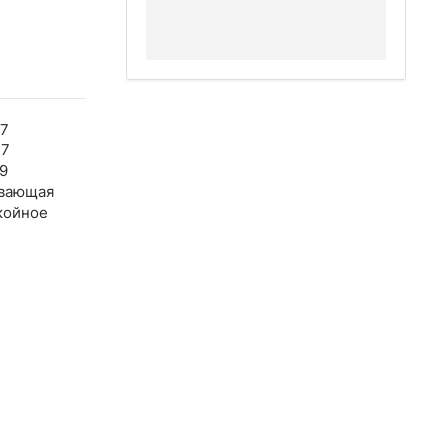
27
37
9
вающая
койное