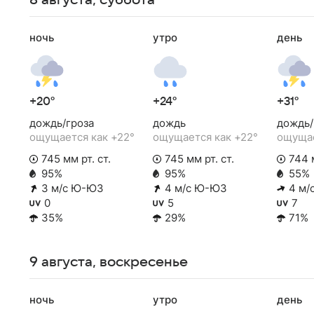
8 августа, суббота
ночь
утро
день
+20°
+24°
+31°
дождь/гроза
дождь
дождь/
ощущается как +22°
ощущается как +22°
ощущае
745 мм рт. ст.
745 мм рт. ст.
744 м
95%
95%
55%
3 м/с Ю-ЮЗ
4 м/с Ю-ЮЗ
4 м/
0
5
7
35%
29%
71%
9 августа, воскресенье
ночь
утро
день