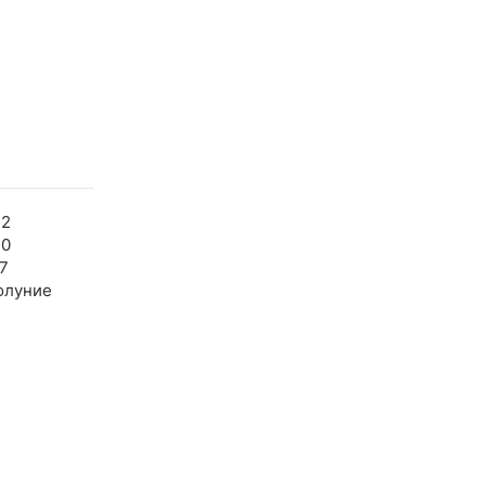
32
30
7
олуние