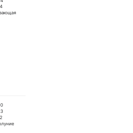
34
04
вающая
30
33
2
олуние