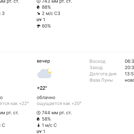
м рт. ст.
743 мм рт. ст.
88%
с З
2 м/с СЗ
1
60%
вечер
Восход
06:
Заход
20:
Долгота дня
13:5
Фаза Луны
нов
+22°
о
облачно
тся как +22°
ощущается как +20°
м рт. ст.
744 мм рт. ст.
58%
с С
1 м/с С
1