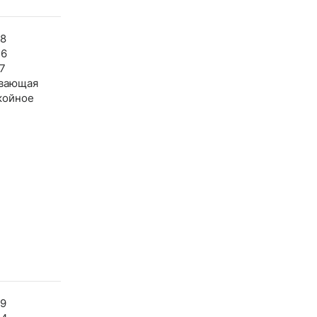
28
36
7
вающая
койное
29