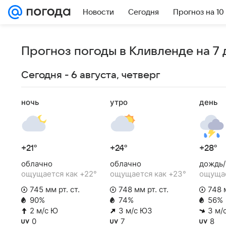
Новости
Сегодня
Прогноз на 10
Прогноз погоды в Кливленде на 7 
Сегодня - 6 августа, четверг
ночь
утро
день
+21°
+24°
+28°
облачно
облачно
дождь/
ощущается как +22°
ощущается как +23°
ощущае
745 мм рт. ст.
748 мм рт. ст.
748 м
90%
74%
56%
2 м/с Ю
3 м/с ЮЗ
3 м/
0
7
8