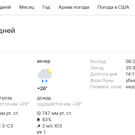
 дней
Месяц
Год
Архив погоды
Погода в США
дней
вечер
Восход
06:
Заход
20:
Долгота дня
14:1
Фаза Луны
убы
Геомагн. поле
неу
+26°
гроза
дождь
тся как +29°
ощущается как +26°
м рт. ст.
747 мм рт. ст.
83%
с З-СЗ
2 м/с ЮЗ
1