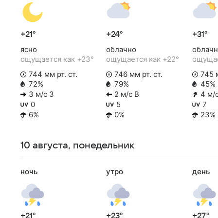
+21°
+24°
+31°
ясно
облачно
облачн
ощущается как +23°
ощущается как +22°
ощущае
744 мм рт. ст.
746 мм рт. ст.
745 м
72%
79%
45%
3 м/с З
2 м/с В
4 м/
0
5
7
6%
0%
23%
10 августа, понедельник
ночь
утро
день
+21°
+23°
+27°