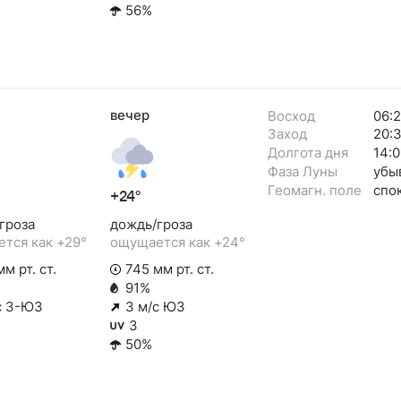
56%
вечер
Восход
06:
Заход
20:
Долгота дня
14:0
Фаза Луны
убы
Геомагн. поле
спо
+24°
гроза
дождь/гроза
тся как +29°
ощущается как +24°
м рт. ст.
745 мм рт. ст.
91%
с З-ЮЗ
3 м/с ЮЗ
3
50%