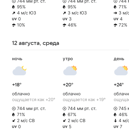
744 мм рт. ст.
744 мм рт. ст.
744 м
95%
95%
71%
4 м/с ЮЗ
3 м/с ЮЗ
3 м/
0
3
4
10%
46%
72%
12 августа, среда
ночь
утро
день
+18°
+20°
+24°
облачно
облачно
облачн
ощущается как +20°
ощущается как +19°
ощущае
744 мм рт. ст.
744 мм рт. ст.
745 м
71%
67%
46%
2 м/с СВ
2 м/с СВ
4 м/
0
5
7