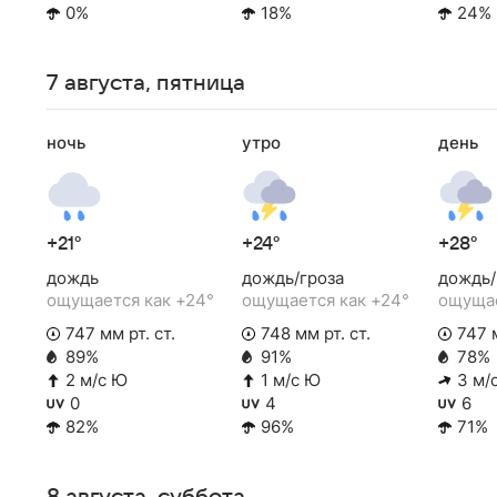
0%
18%
24%
7 августа, пятница
ночь
утро
день
+21°
+24°
+28°
дождь
дождь/гроза
дождь/
ощущается как +24°
ощущается как +24°
ощущае
747 мм рт. ст.
748 мм рт. ст.
747 м
89%
91%
78%
2 м/с Ю
1 м/с Ю
3 м/
0
4
6
82%
96%
71%