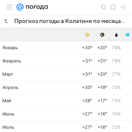
Прогноз погоды в Колатине по месяцам
Январь
+30°
+20°
78%
Февраль
+31°
+21°
78%
Март
+31°
+20°
77%
Апрель
+30°
+19°
75%
Май
+28°
+17°
75%
Июнь
+27°
+16°
74%
Июль
+27°
+16°
72%