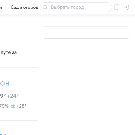
и
Сад и огород
Товары для дачи
Куте за
ЮН
29°
+24°
79%
+28°