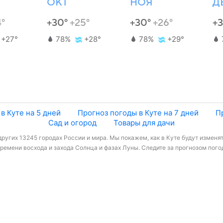
ОКТ
НОЯ
Д
4°
+30°
+25°
+30°
+26°
+
+27°
78%
+28°
78%
+29°
в Куте на 5 дней
Прогноз погоды в Куте на 7 дней
П
Сад и огород
Товары для дачи
других 13245 городах России и мира. Мы покажем, как в Куте будут изменят
емени восхода и захода Солнца и фазах Луны. Следите за прогнозом погод