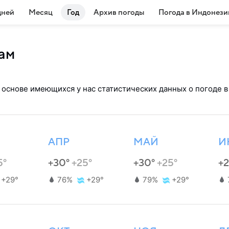
дней
Месяц
Год
Архив погоды
Погода в Индонези
цам
 основе имеющихся у нас статистических данных о погоде в 
АПР
МАЙ
И
5°
+30°
+25°
+30°
+25°
+
+29°
76%
+29°
79%
+29°