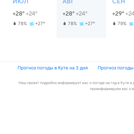
ИЮЛ
АВГ
СЕН
+28°
+24°
+28°
+24°
+29°
+2
78%
+27°
78%
+27°
79%
Прогноз погоды в Куте на 3 дня
Прогноз погоды 
Наш проект подробно информирует вас о погоде на год в Куте и 
проинформируем вас о вр