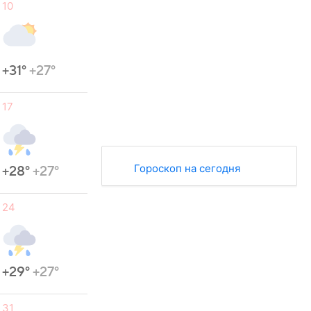
10
+31°
+27°
17
Гороскоп на сегодня
+28°
+27°
24
+29°
+27°
31