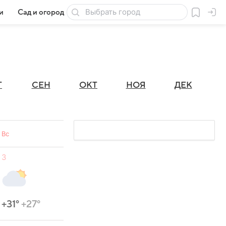
и
Сад и огород
Товары для дачи
Г
СЕН
ОКТ
НОЯ
ДЕК
Вс
3
+31°
+27°