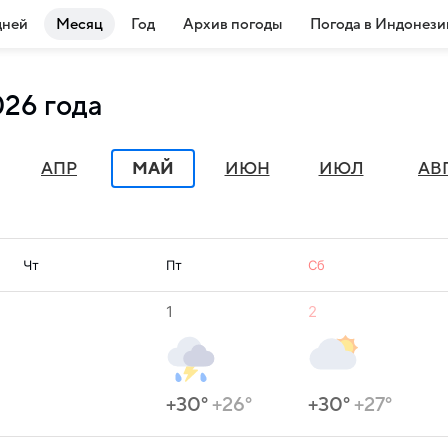
дней
Месяц
Год
Архив погоды
Погода в Индонези
026 года
АПР
МАЙ
ИЮН
ИЮЛ
АВ
Чт
Пт
Сб
1
2
+30°
+26°
+30°
+27°