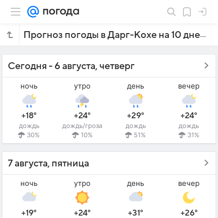
Прогноз погоды в Дарг-Кохе на 10 дней
Сегодня - 6 августа, четверг
ночь
утро
день
вечер
+18°
+24°
+29°
+24°
дождь
дождь/гроза
дождь
дождь
30%
10%
51%
31%
7 августа, пятница
ночь
утро
день
вечер
+19°
+24°
+31°
+26°