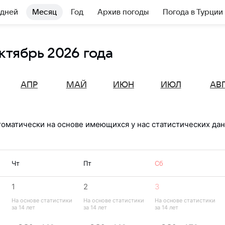
 дней
Месяц
Год
Архив погоды
Погода в Турции
ктябрь 2026 года
АПР
МАЙ
ИЮН
ИЮЛ
АВ
томатически на основе имеющихся у нас статистических дан
Чт
Пт
Сб
1
2
3
На основе статистики 
На основе статистики 
На основе статистики 
за 14 лет
за 14 лет
за 14 лет