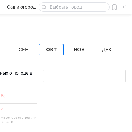
Сад и огород
Товары для дачи
Г
СЕН
НОЯ
ДЕК
ОКТ
ных о погоде в
Вс
4
На основе статистики 
за 14 лет