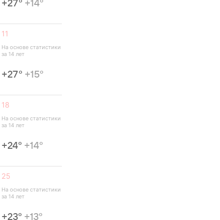
+27°
+14°
11
На основе статистики 
за 14 лет
+27°
+15°
18
На основе статистики 
за 14 лет
+24°
+14°
25
На основе статистики 
за 14 лет
+23°
+13°