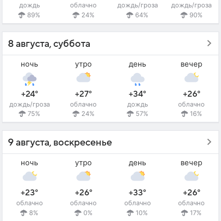
дождь
облачно
дождь/гроза
дождь/гроза
89%
24%
64%
90%
8 августа, суббота
ночь
утро
день
вечер
+24°
+27°
+34°
+26°
дождь/гроза
облачно
дождь
облачно
75%
24%
57%
16%
9 августа, воскресенье
ночь
утро
день
вечер
+23°
+26°
+33°
+26°
облачно
облачно
облачно
облачно
8%
0%
10%
17%