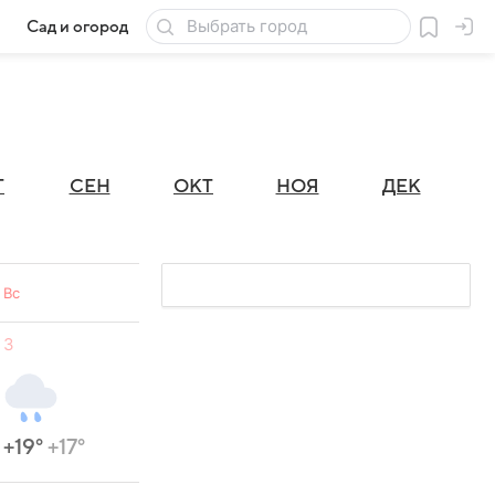
Сад и огород
Товары для дачи
Г
СЕН
ОКТ
НОЯ
ДЕК
Вс
3
+19°
+17°