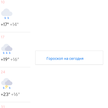
10
+17°
+14°
17
Гороскоп на сегодня
+19°
+16°
24
+23°
+16°
31