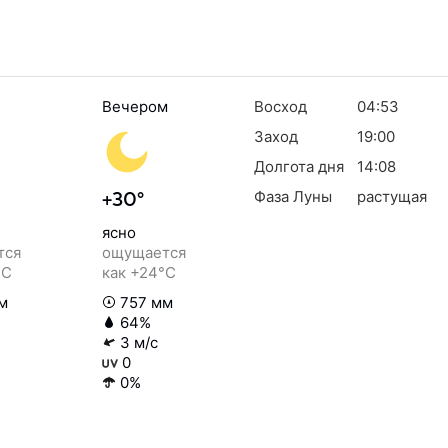
Вечером
Восход
04:53
Заход
19:00
Долгота дня
14:08
Фаза Луны
растущая
+30°
ясно
тся
ощущается
°C
как +24°C
м
757 мм
64%
3 м/с
0
0%