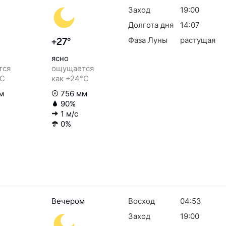
Заход
19:00
Долгота дня
14:07
Фаза Луны
растущая
+27°
ясно
тся
ощущается
°C
как +24°C
м
756 мм
90%
1 м/с
0%
Вечером
Восход
04:53
Заход
19:00