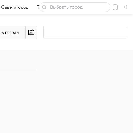
Сад и огород
Товары для дачи
рь погоды