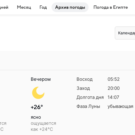
дней
Месяц
Год
Архив погоды
Погода в Египте
Календа
Вечером
Восход
05:52
Заход
20:00
Долгота дня
14:07
Фаза Луны
убывающая
+26°
ясно
тся
ощущается
°C
как +24°C