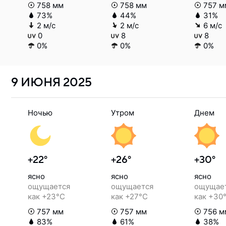
758 мм
758 мм
757 м
73%
44%
31%
2 м/с
2 м/с
6 м/с
0
8
8
0%
0%
0%
9 ИЮНЯ
2025
Ночью
Утром
Днем
+22°
+26°
+30°
ясно
ясно
ясно
ощущается
ощущается
ощущае
как +23°C
как +27°C
как +30
757 мм
757 мм
756 м
83%
61%
38%