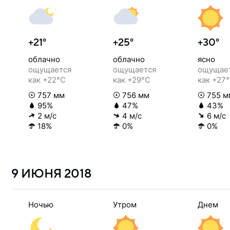
+21°
+25°
+30°
облачно
облачно
ясно
ощущается
ощущается
ощущае
как +22°C
как +29°C
как +27
757 мм
756 мм
755 м
95%
47%
43%
2 м/с
4 м/с
6 м/с
18%
0%
0%
9 ИЮНЯ
2018
Ночью
Утром
Днем