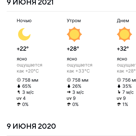
9 ИЮНЯ
2021
Ночью
Утром
Днем
+22°
+28°
+32°
ясно
ясно
ясно
ощущается
ощущается
ощущае
как +20°C
как +33°C
как +28
758 мм
758 мм
756 м
65%
26%
35%
3 м/с
3 м/с
7 м/с
4
9
9
0%
0%
1%
9 ИЮНЯ
2020