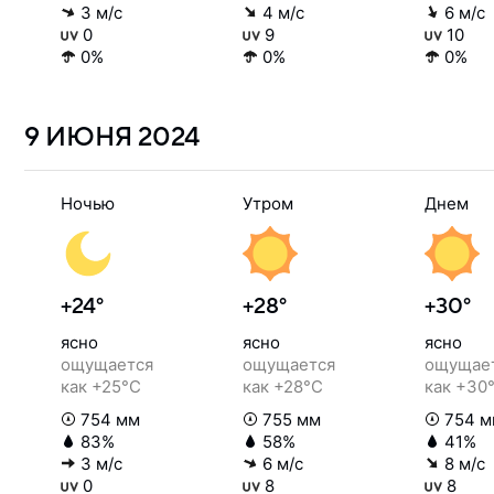
3 м/с
4 м/с
6 м/с
0
9
10
0%
0%
0%
9 ИЮНЯ
2024
Ночью
Утром
Днем
+24°
+28°
+30°
ясно
ясно
ясно
ощущается
ощущается
ощущае
как +25°C
как +28°C
как +30
754 мм
755 мм
754 м
83%
58%
41%
3 м/с
6 м/с
8 м/с
0
8
8