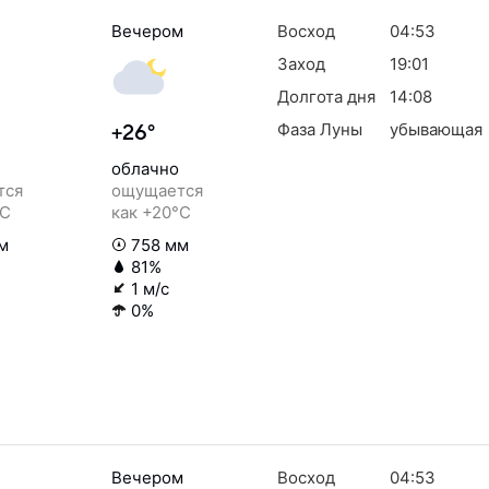
Вечером
Восход
04:53
Заход
19:01
Долгота дня
14:08
Фаза Луны
убывающая
+26°
облачно
тся
ощущается
°C
как +20°C
м
758 мм
81%
1 м/с
0%
Вечером
Восход
04:53