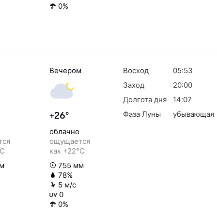
0%
Вечером
Восход
05:53
Заход
20:00
Долгота дня
14:07
Фаза Луны
убывающая
+26°
облачно
тся
ощущается
°C
как +22°C
м
755 мм
78%
5 м/с
0
0%