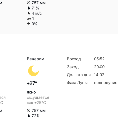
м
757 мм
71%
4 м/с
1
0%
Вечером
Восход
05:52
Заход
20:00
Долгота дня
14:07
Фаза Луны
полнолуние
+27°
ясно
тся
ощущается
°C
как +25°C
м
757 мм
72%