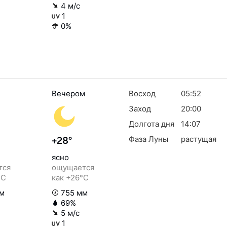
4 м/с
1
0%
Вечером
Восход
05:52
Заход
20:00
Долгота дня
14:07
Фаза Луны
растущая
+28°
ясно
тся
ощущается
°C
как +26°C
м
755 мм
69%
5 м/с
1