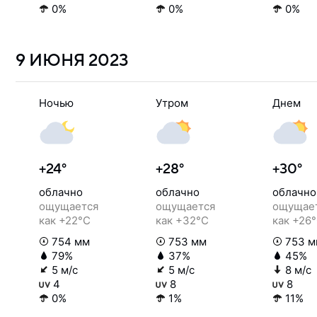
0%
0%
0%
9 ИЮНЯ
2023
Ночью
Утром
Днем
+24°
+28°
+30°
облачно
облачно
облачно
ощущается
ощущается
ощущае
как +22°C
как +32°C
как +26
754 мм
753 мм
753 м
79%
37%
45%
5 м/с
5 м/с
8 м/с
4
8
8
0%
1%
11%