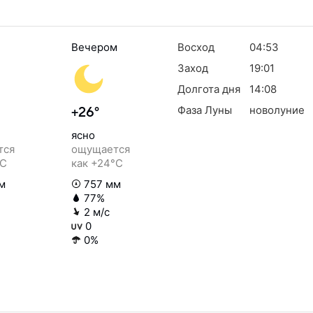
Вечером
Восход
04:53
Заход
19:01
Долгота дня
14:08
Фаза Луны
новолуние
+26°
ясно
тся
ощущается
°C
как +24°C
м
757 мм
77%
2 м/с
0
0%