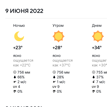
9 ИЮНЯ
2022
Ночью
Утром
Днем
+23°
+28°
+34°
ясно
ясно
ясно
ощущается
ощущается
ощущае
как +22°C
как +37°C
как +30
756 мм
756 мм
755 м
66%
28%
37%
2 м/с
1 м/с
7 м/с
4
9
9
0%
0%
0%