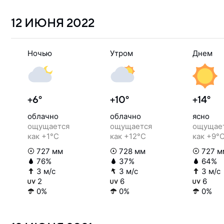
12 ИЮНЯ
2022
Ночью
Утром
Днем
+6°
+10°
+14°
облачно
облачно
ясно
ощущается
ощущается
ощущае
как +1°C
как +12°C
как +9°
727 мм
728 мм
727 м
76%
37%
64%
3 м/с
3 м/с
3 м/с
2
6
6
0%
0%
0%