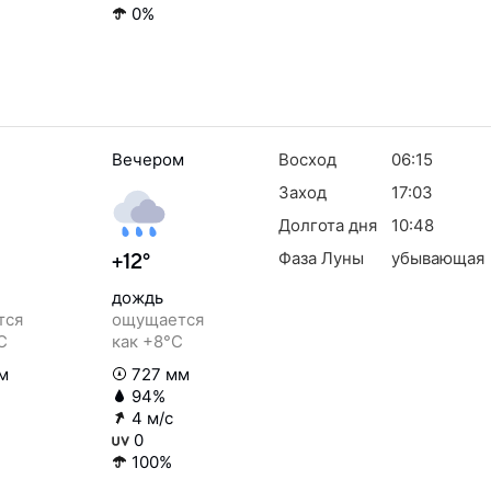
0%
Вечером
Восход
06:15
Заход
17:03
Долгота дня
10:48
Фаза Луны
убывающая
+12°
дождь
тся
ощущается
C
как +8°C
м
727 мм
94%
4 м/с
0
100%