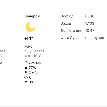
Вечером
Восход
06:16
Заход
17:03
Долгота дня
10:47
Фаза Луны
новолуние
+14°
ясно
тся
ощущается
°C
как +10°C
м
725 мм
77%
2 м/с
0
0%