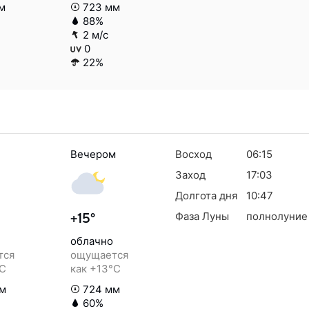
м
723 мм
88%
2 м/с
0
22%
Вечером
Восход
06:15
Заход
17:03
Долгота дня
10:47
Фаза Луны
полнолуние
+15°
облачно
тся
ощущается
°C
как +13°C
м
724 мм
60%