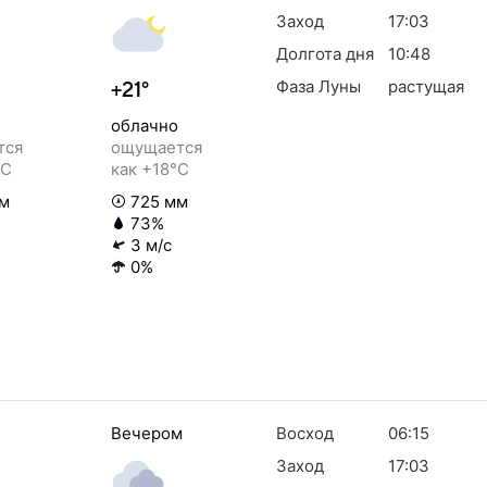
Заход
17:03
Долгота дня
10:48
Фаза Луны
растущая
+21°
облачно
тся
ощущается
°C
как +18°C
м
725 мм
73%
3 м/с
0%
Вечером
Восход
06:15
Заход
17:03