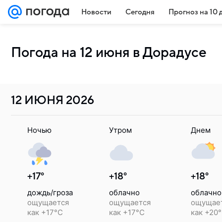
Новости
Сегодня
Прогноз на 10 
Погода на 12 июня в Дорадусе
12 ИЮНЯ
2026
Ночью
Утром
Днем
+17°
+18°
+18°
дождь/гроза
облачно
облачно
ощущается
ощущается
ощущае
как +17°C
как +17°C
как +20