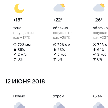
+18°
+22°
+26°
ясно
облачно
облачно
ощущается
ощущается
ощущае
как +17°C
как +25°C
как +23
723 мм
726 мм
723 м
86%
53%
64%
2 м/с
5 м/с
3 м/с
0%
0%
0%
12 ИЮНЯ
2018
Ночью
Утром
Днем