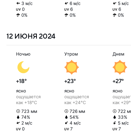
3 м/с
6 м/с
5 м/с
0
6
6
0%
0%
0%
12 ИЮНЯ
2024
Ночью
Утром
Днем
+18°
+23°
+27°
ясно
ясно
ясно
ощущается
ощущается
ощущае
как +18°C
как +24°C
как +29
723 мм
726 мм
722 м
74%
54%
33%
2 м/с
4 м/с
5 м/с
0
7
7