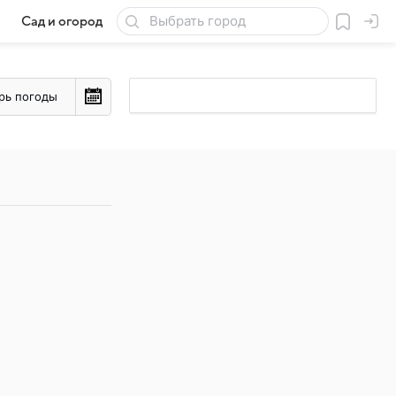
Сад и огород
Товары для дачи
рь погоды