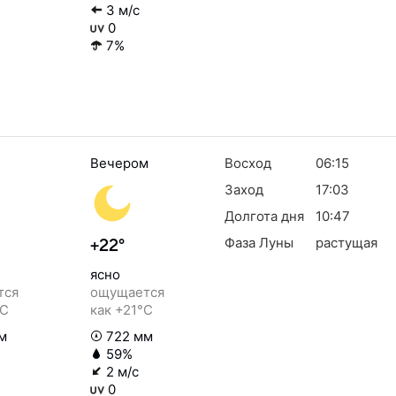
3 м/с
0
7%
Вечером
Восход
06:15
Заход
17:03
Долгота дня
10:47
Фаза Луны
растущая
+22°
ясно
тся
ощущается
°C
как +21°C
м
722 мм
59%
2 м/с
0