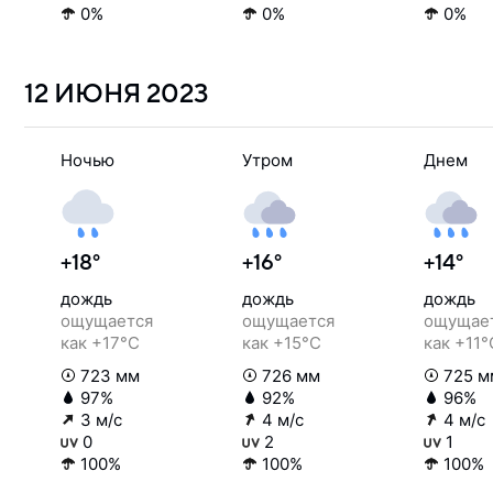
0%
0%
0%
12 ИЮНЯ
2023
Ночью
Утром
Днем
+18°
+16°
+14°
дождь
дождь
дождь
ощущается
ощущается
ощущае
как +17°C
как +15°C
как +11°
723 мм
726 мм
725 м
97%
92%
96%
3 м/с
4 м/с
4 м/с
0
2
1
100%
100%
100%