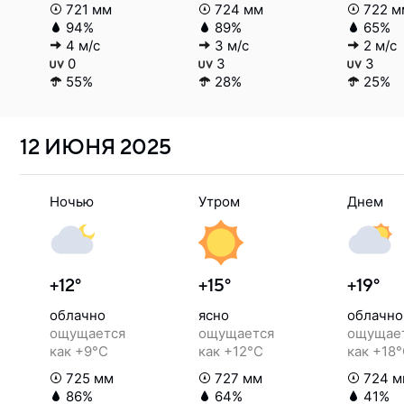
721 мм
724 мм
722 м
94%
89%
65%
4 м/с
3 м/с
2 м/с
0
3
3
55%
28%
25%
12 ИЮНЯ
2025
Ночью
Утром
Днем
+12°
+15°
+19°
облачно
ясно
облачно
ощущается
ощущается
ощущае
как +9°C
как +12°C
как +18
725 мм
727 мм
724 м
86%
64%
41%