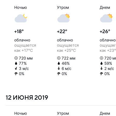
Ночью
Утром
Днем
+18°
+22°
+26°
облачно
облачно
облачно
ощущается
ощущается
ощущае
как +17°C
как +25°C
как +23
720 мм
722 мм
720 м
77%
46%
59%
3 м/с
6 м/с
2 м/с
0%
0%
0%
12 ИЮНЯ
2019
Ночью
Утром
Днем