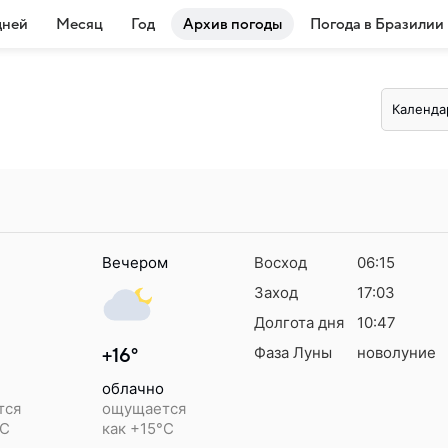
дней
Месяц
Год
Архив погоды
Погода в Бразилии
Календа
Вечером
Восход
06:15
Заход
17:03
Долгота дня
10:47
Фаза Луны
новолуние
+16°
облачно
тся
ощущается
°C
как +15°C