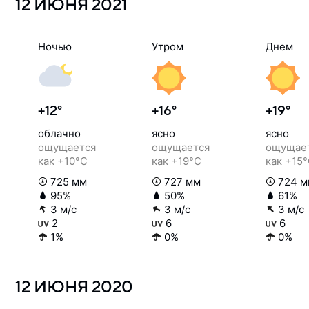
12 ИЮНЯ
2021
Ночью
Утром
Днем
+12°
+16°
+19°
облачно
ясно
ясно
ощущается
ощущается
ощущае
как +10°C
как +19°C
как +15
725 мм
727 мм
724 м
95%
50%
61%
3 м/с
3 м/с
3 м/с
2
6
6
1%
0%
0%
12 ИЮНЯ
2020