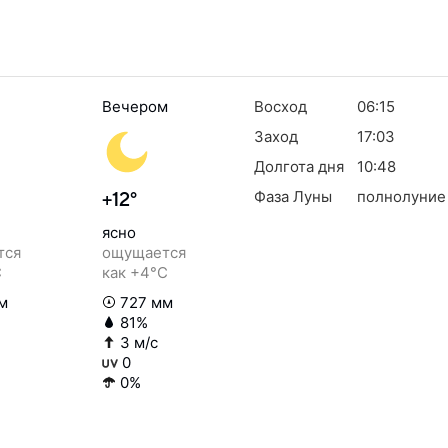
Вечером
Восход
06:15
Заход
17:03
Долгота дня
10:48
Фаза Луны
полнолуние
+12°
ясно
тся
ощущается
C
как +4°C
м
727 мм
81%
3 м/с
0
0%