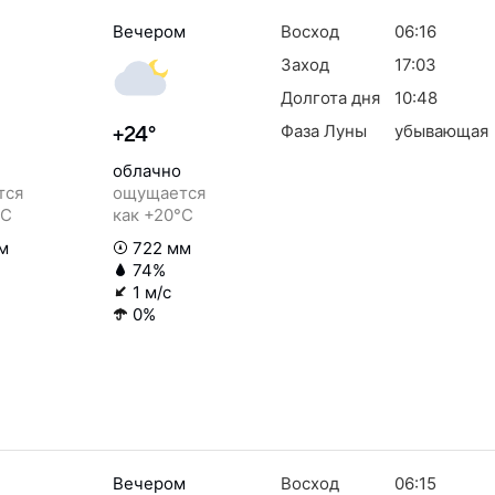
Вечером
Восход
06:16
Заход
17:03
Долгота дня
10:48
Фаза Луны
убывающая
+24°
облачно
тся
ощущается
°C
как +20°C
м
722 мм
74%
1 м/с
0%
Вечером
Восход
06:15