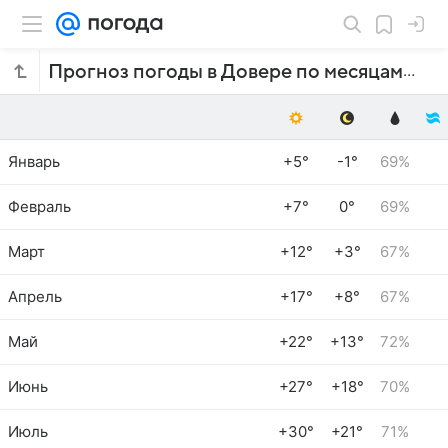
Прогноз погоды в Довере по месяцам
Январь
+5°
-1°
69%
Февраль
+7°
0°
69%
Март
+12°
+3°
67%
Апрель
+17°
+8°
67%
Май
+22°
+13°
72%
Июнь
+27°
+18°
70%
Июль
+30°
+21°
71%