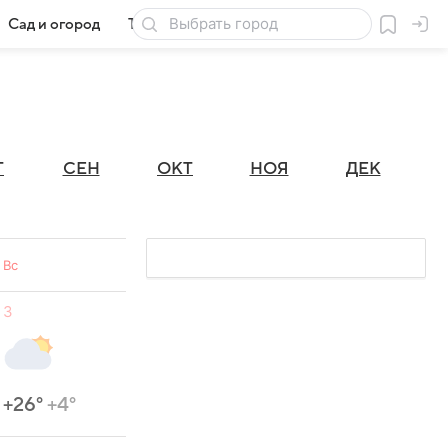
Сад и огород
Товары для дачи
Г
СЕН
ОКТ
НОЯ
ДЕК
Вс
3
+26°
+4°