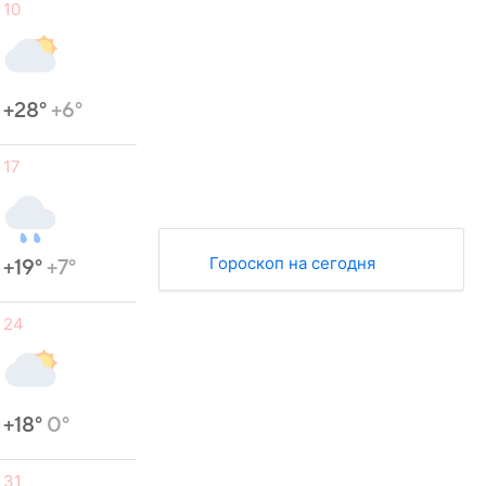
10
+28°
+6°
17
Гороскоп на сегодня
+19°
+7°
24
+18°
0°
31