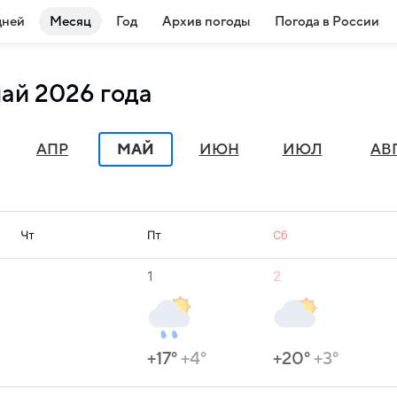
дней
Месяц
Год
Архив погоды
Погода в России
май 2026 года
АПР
МАЙ
ИЮН
ИЮЛ
АВ
Чт
Пт
Сб
1
2
+17°
+4°
+20°
+3°