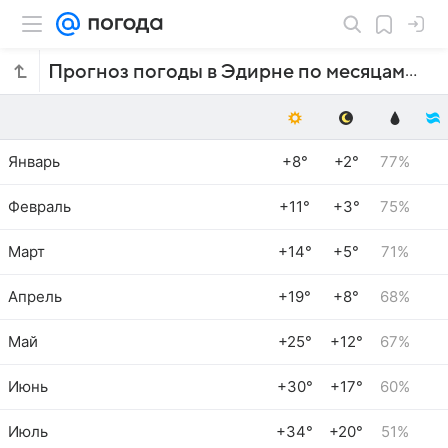
Прогноз погоды в Эдирне по месяцам
Январь
+8°
+2°
77%
Февраль
+11°
+3°
75%
Март
+14°
+5°
71%
Апрель
+19°
+8°
68%
Май
+25°
+12°
67%
Июнь
+30°
+17°
60%
Июль
+34°
+20°
51%