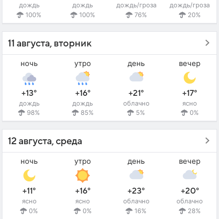
дождь
дождь
дождь/гроза
дождь/гроза
100%
100%
76%
20%
11 августа, вторник
ночь
утро
день
вечер
+13°
+16°
+21°
+17°
дождь
дождь
облачно
ясно
98%
85%
5%
0%
12 августа, среда
ночь
утро
день
вечер
+11°
+16°
+23°
+20°
ясно
ясно
облачно
облачно
0%
0%
16%
28%