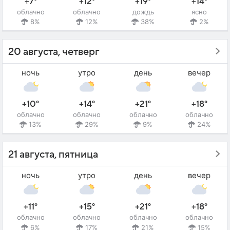
+7°
+12°
+19°
+14°
облачно
облачно
дождь
ясно
8%
12%
38%
2%
20 августа, четверг
ночь
утро
день
вечер
+10°
+14°
+21°
+18°
облачно
облачно
облачно
облачно
13%
29%
9%
24%
21 августа, пятница
ночь
утро
день
вечер
+11°
+15°
+21°
+18°
облачно
облачно
облачно
облачно
6%
17%
21%
15%