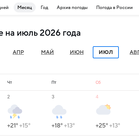
дней
Месяц
Год
Архив погоды
Погода в России
е на июль 2026 года
АПР
МАЙ
ИЮН
ИЮЛ
АВ
Чт
Пт
Сб
2
3
4
+21°
+15°
+18°
+13°
+25°
+13°