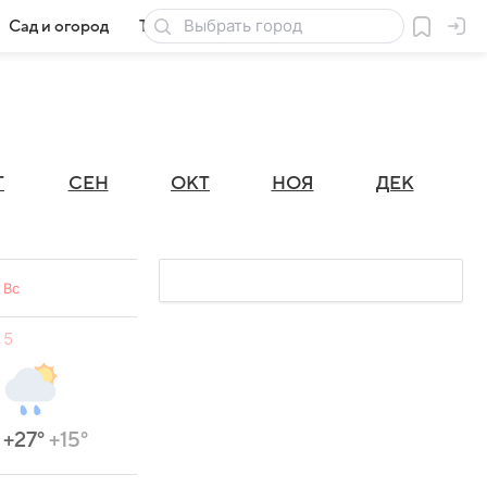
Сад и огород
Товары для дачи
Г
СЕН
ОКТ
НОЯ
ДЕК
Вс
5
+27°
+15°