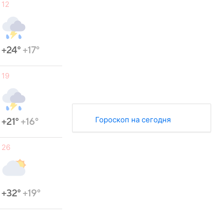
12
+24°
+17°
19
Гороскоп на сегодня
+21°
+16°
26
+32°
+19°