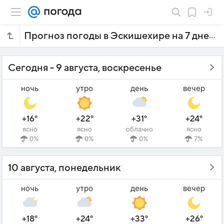
Прогноз погоды в Эскишехире на 7 дней
Сегодня - 9 августа, воскресенье
ночь
утро
день
вечер
+16°
+22°
+31°
+24°
ясно
ясно
облачно
ясно
0%
0%
0%
7%
10 августа, понедельник
ночь
утро
день
вечер
+18°
+24°
+33°
+26°