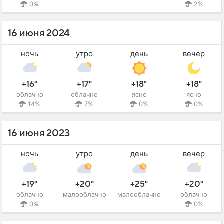
0%
2%
16 июня 2024
ночь
утро
день
вечер
+16°
+17°
+18°
+18°
облачно
облачно
ясно
ясно
14%
7%
0%
0%
16 июня 2023
ночь
утро
день
вечер
+19°
+20°
+25°
+20°
облачно
малооблачно
малооблачно
облачно
0%
0%