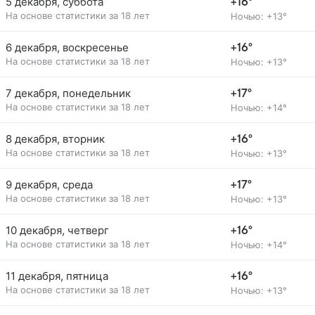
5 декабря, суббота
+16°
На основе статистики за 18 лет
Ночью: +13°
6 декабря, воскресенье
+16°
На основе статистики за 18 лет
Ночью: +13°
7 декабря, понедельник
+17°
На основе статистики за 18 лет
Ночью: +14°
8 декабря, вторник
+16°
На основе статистики за 18 лет
Ночью: +13°
9 декабря, среда
+17°
На основе статистики за 18 лет
Ночью: +13°
10 декабря, четверг
+16°
На основе статистики за 18 лет
Ночью: +14°
11 декабря, пятница
+16°
На основе статистики за 18 лет
Ночью: +13°