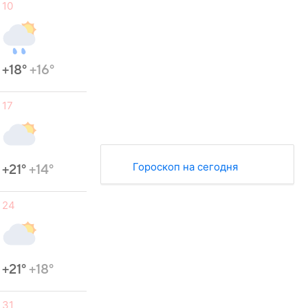
10
+18°
+16°
17
Гороскоп на сегодня
+21°
+14°
24
+21°
+18°
31