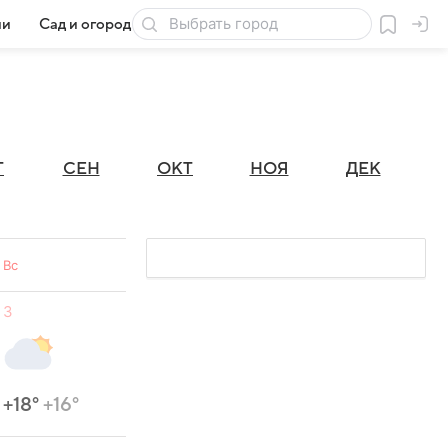
ии
Сад и огород
Товары для дачи
Г
СЕН
ОКТ
НОЯ
ДЕК
Вс
3
+18°
+16°