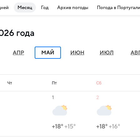
дней
Месяц
Год
Архив погоды
Погода в Португал
026 года
АПР
МАЙ
ИЮН
ИЮЛ
АВ
Чт
Пт
Сб
1
2
+18°
+15°
+18°
+16°