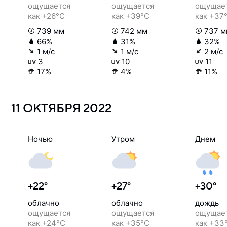
ощущается
ощущается
ощущае
как +26°C
как +39°C
как +37
739 мм
742 мм
737 м
66%
31%
32%
1 м/с
1 м/с
2 м/с
3
10
11
17%
4%
11%
11 ОКТЯБРЯ
2022
Ночью
Утром
Днем
+22°
+27°
+30°
облачно
облачно
дождь
ощущается
ощущается
ощущае
как +24°C
как +35°C
как +33