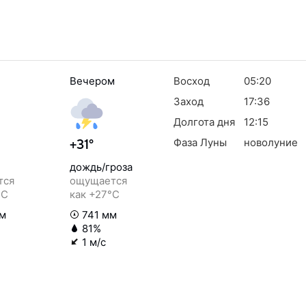
Вечером
Восход
05:20
Заход
17:36
Долгота дня
12:15
Фаза Луны
новолуние
+31°
дождь/гроза
тся
ощущается
°C
как +27°C
м
741 мм
81%
1 м/с