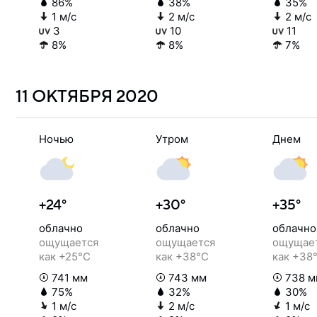
86%
38%
35%
1 м/с
2 м/с
2 м/с
3
10
11
8%
8%
7%
11 ОКТЯБРЯ
2020
Ночью
Утром
Днем
+24°
+30°
+35°
облачно
облачно
облачно
ощущается
ощущается
ощущае
как +25°C
как +38°C
как +38
741 мм
743 мм
738 м
75%
32%
30%
1 м/с
2 м/с
1 м/с