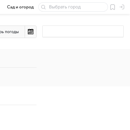
Сад и огород
Товары для дачи
рь погоды