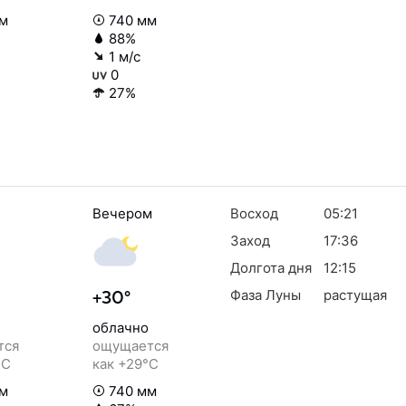
м
740 мм
88%
1 м/с
0
27%
Вечером
Восход
05:21
Заход
17:36
Долгота дня
12:15
Фаза Луны
растущая
+30°
облачно
тся
ощущается
°C
как +29°C
м
740 мм