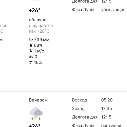
Долгота дня
12:15
Фаза Луны
убывающая
+26°
облачно
тся
ощущается
°C
как +28°C
м
739 мм
88%
1 м/с
0
18%
Вечером
Восход
05:20
Заход
17:35
Долгота дня
12:15
Фаза Луны
растущая
+26°