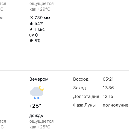
тся
ощущается
°C
как +29°C
м
739 мм
54%
1 м/с
0
5%
Вечером
Восход
05:21
Заход
17:36
Долгота дня
12:15
Фаза Луны
полнолуние
+26°
дождь
тся
ощущается
°C
как +25°C