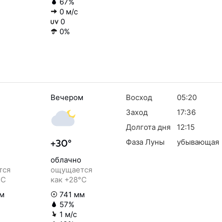
67%
0 м/с
0
0%
Вечером
Восход
05:20
Заход
17:36
Долгота дня
12:15
Фаза Луны
убывающая
+30°
облачно
тся
ощущается
°C
как +28°C
м
741 мм
57%
1 м/с