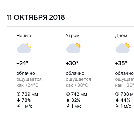
11 ОКТЯБРЯ
2018
Ночью
Утром
Днем
+24°
+30°
+35°
облачно
облачно
облачно
ощущается
ощущается
ощущае
как +24°C
как +38°C
как +36
739 мм
742 мм
738 м
78%
32%
44%
1 м/с
1 м/с
1 м/с