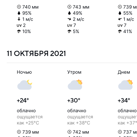
740 мм
743 мм
739 м
95%
49%
55%
1 м/с
2 м/с
1 м/с
2
7
7
10%
5%
41%
11 ОКТЯБРЯ
2021
Ночью
Утром
Днем
+24°
+30°
+34°
облачно
облачно
облачно
ощущается
ощущается
ощущае
как +25°C
как +38°C
как +37
739 мм
742 мм
737 м