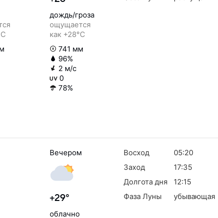
дождь/гроза
тся
ощущается
°C
как +28°C
м
741 мм
96%
2 м/с
0
78%
Вечером
Восход
05:20
Заход
17:35
Долгота дня
12:15
Фаза Луны
убывающая
+29°
облачно