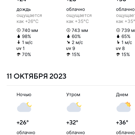
дождь
облачно
облачно
ощущается
ощущается
ощущае
как +26°C
как +35°C
как +35
740 мм
743 мм
739 м
98%
60%
65%
1 м/с
2 м/с
1 м/с
1
9
8
70%
15%
15%
11 ОКТЯБРЯ
2023
Ночью
Утром
Днем
+26°
+32°
+36°
облачно
облачно
облачно