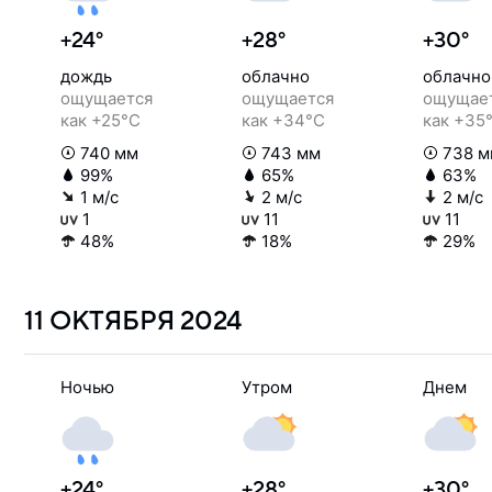
+24°
+28°
+30°
дождь
облачно
облачно
ощущается
ощущается
ощущае
как +25°C
как +34°C
как +35
740 мм
743 мм
738 м
99%
65%
63%
1 м/с
2 м/с
2 м/с
1
11
11
48%
18%
29%
11 ОКТЯБРЯ
2024
Ночью
Утром
Днем
+24°
+28°
+30°