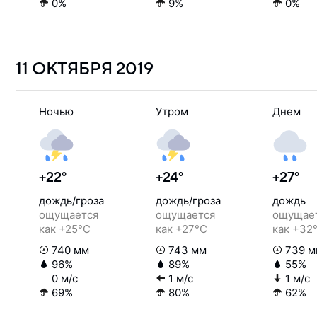
0%
9%
0%
11 ОКТЯБРЯ
2019
Ночью
Утром
Днем
+22°
+24°
+27°
дождь/гроза
дождь/гроза
дождь
ощущается
ощущается
ощущае
как +25°C
как +27°C
как +32
740 мм
743 мм
739 м
96%
89%
55%
0 м/с
1 м/с
1 м/с
69%
80%
62%