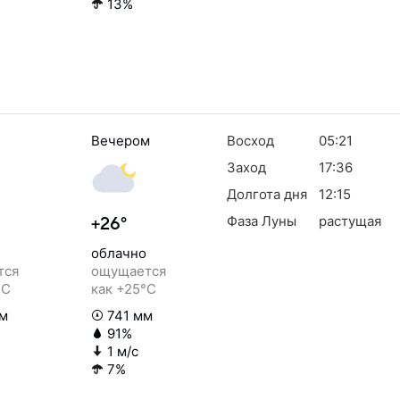
13%
Вечером
Восход
05:21
Заход
17:36
Долгота дня
12:15
Фаза Луны
растущая
+26°
облачно
тся
ощущается
°C
как +25°C
м
741 мм
91%
1 м/с
7%