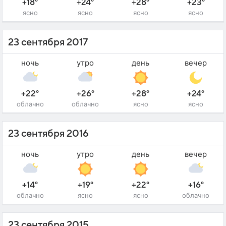
+18°
+24°
+28°
+23°
ясно
ясно
ясно
ясно
23 сентября 2017
ночь
утро
день
вечер
+22°
+26°
+28°
+24°
облачно
облачно
ясно
ясно
23 сентября 2016
ночь
утро
день
вечер
+14°
+19°
+22°
+16°
облачно
ясно
ясно
облачно
23 сентября 2015