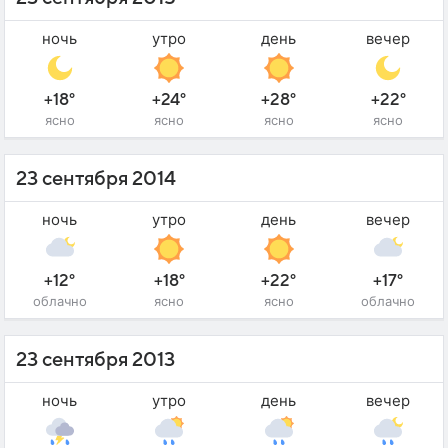
ночь
утро
день
вечер
+18°
+24°
+28°
+22°
ясно
ясно
ясно
ясно
23 сентября 2014
ночь
утро
день
вечер
+12°
+18°
+22°
+17°
облачно
ясно
ясно
облачно
23 сентября 2013
ночь
утро
день
вечер