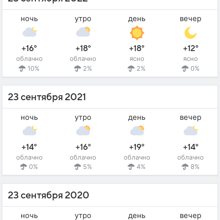
ночь
утро
день
вечер
+16°
+18°
+18°
+12°
облачно
облачно
ясно
ясно
10%
2%
2%
0%
23 сентября 2021
ночь
утро
день
вечер
+14°
+16°
+19°
+14°
облачно
облачно
облачно
облачно
0%
5%
4%
8%
23 сентября 2020
ночь
утро
день
вечер