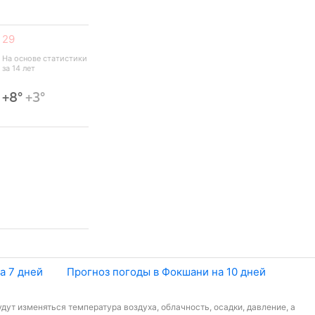
29
На основе статистики 
за 14 лет
+8°
+3°
а 7 дней
Прогноз погоды в Фокшани на 10 дней
дут изменяться температура воздуха, облачность, осадки, давление, а