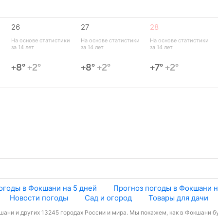
26
27
28
 
На основе статистики 
На основе статистики 
На основе статистики 
за 14 лет
за 14 лет
за 14 лет
+8°
+2°
+8°
+2°
+7°
+2°
огоды в Фокшани на 5 дней
Прогноз погоды в Фокшани н
Новости погоды
Сад и огород
Товары для дачи
ани и других 13245 городах России и мира. Мы покажем, как в Фокшани бу