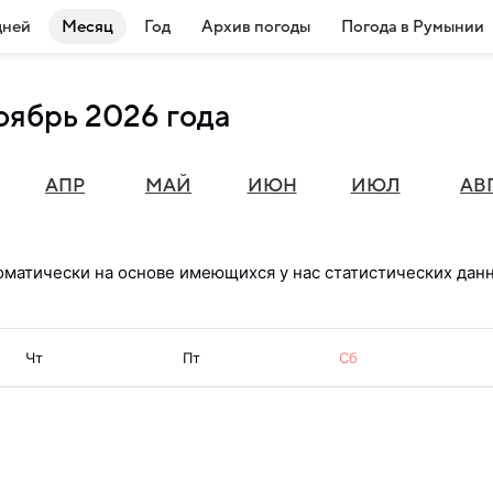
дней
Месяц
Год
Архив погоды
Погода в Румынии
оябрь 2026 года
АПР
МАЙ
ИЮН
ИЮЛ
АВ
оматически на основе имеющихся у нас статистических данн
Чт
Пт
Сб