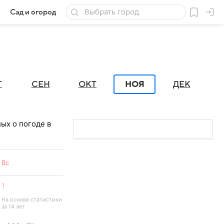
Сад и огород
Товары для дачи
Г
СЕН
ОКТ
НОЯ
ДЕК
ых о погоде в
Вс
1
На основе статистики 
за 14 лет