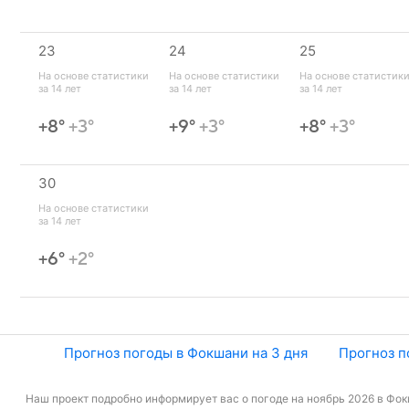
23
24
25
На основе статистики 
На основе статистики 
На основе статистики
за 14 лет
за 14 лет
за 14 лет
+8°
+3°
+9°
+3°
+8°
+3°
30
На основе статистики 
за 14 лет
+6°
+2°
Прогноз погоды в Фокшани на 3 дня
Прогноз п
Наш проект подробно информирует вас о погоде на ноябрь 2026 в Фокш