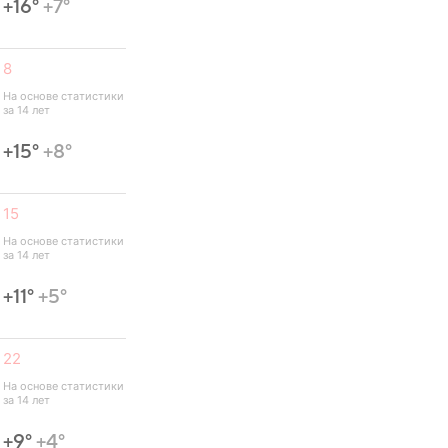
+16°
+7°
8
На основе статистики 
за 14 лет
+15°
+8°
15
На основе статистики 
за 14 лет
+11°
+5°
22
На основе статистики 
за 14 лет
+9°
+4°