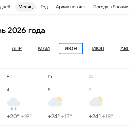
 дней
Месяц
Год
Архив погоды
Погода в Японии
ь 2026 года
ИЮН
АПР
МАЙ
ИЮЛ
АВ
Чт
Пт
Сб
4
5
6
+20°
+19°
+24°
+17°
+24°
+18°