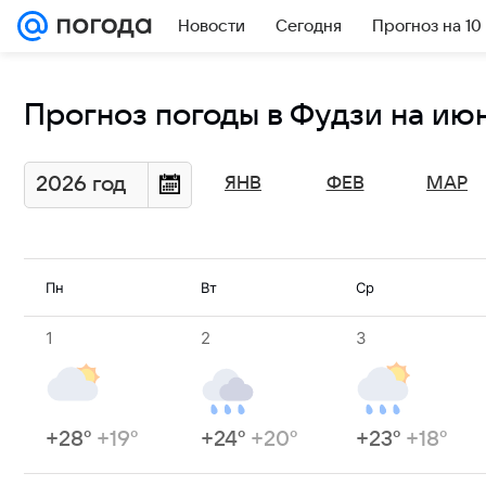
Новости
Сегодня
Прогноз на 10
Прогноз погоды в Фудзи на июн
2026 год
ЯНВ
ФЕВ
МАР
Пн
Вт
Ср
1
2
3
+28°
+19°
+24°
+20°
+23°
+18°