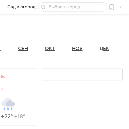
Сад и огород
Товары для дачи
Г
СЕН
ОКТ
НОЯ
ДЕК
Вс
7
+22°
+18°