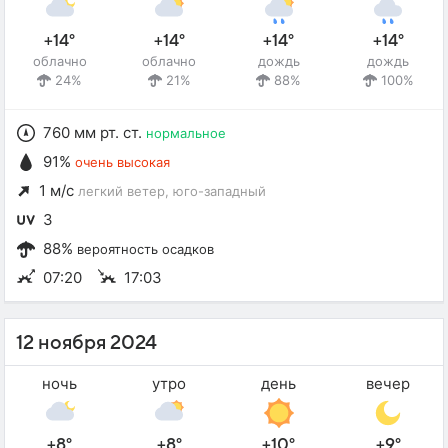
+14°
+14°
+14°
+14°
облачно
облачно
дождь
дождь
24%
21%
88%
100%
760 мм рт. ст.
нормальное
91%
очень высокая
1 м/с
легкий ветер
, юго-западный
3
88%
вероятность осадков
07:20
17:03
12 ноября 2024
ночь
утро
день
вечер
+8°
+8°
+10°
+9°