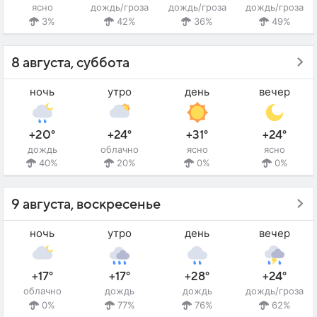
ясно
дождь/гроза
дождь/гроза
дождь/гроза
3%
42%
36%
49%
8 августа, суббота
ночь
утро
день
вечер
+20°
+24°
+31°
+24°
дождь
облачно
ясно
ясно
40%
20%
0%
0%
9 августа, воскресенье
ночь
утро
день
вечер
+17°
+17°
+28°
+24°
облачно
дождь
дождь
дождь/гроза
0%
77%
76%
62%