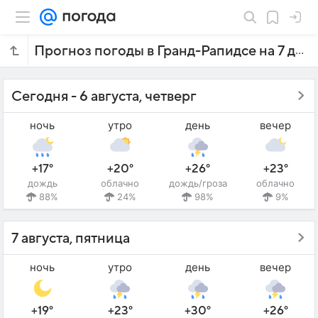
Прогноз погоды в Гранд-Рапидсе на 7 дней
Сегодня - 6 августа, четверг
ночь
утро
день
вечер
+17°
+20°
+26°
+23°
дождь
облачно
дождь/гроза
облачно
88%
24%
98%
9%
7 августа, пятница
ночь
утро
день
вечер
+19°
+23°
+30°
+26°