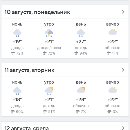
10 августа, понедельник
ночь
утро
день
вечер
+19°
+21°
+27°
+22°
дождь
дождь/гроза
дождь
облачно
72%
72%
94%
11%
11 августа, вторник
ночь
утро
день
вечер
+18°
+21°
+28°
+22°
дождь
дождь
облачно
облачно
60%
51%
7%
3%
12 августа, среда