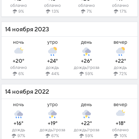
облачно
облачно
облачно
облачно
9%
13%
7%
17%
14 ноября 2023
ночь
утро
день
вечер
+20°
+24°
+26°
+22°
облачно
дождь
дождь/гроза
дождь
6%
44%
59%
72%
14 ноября 2022
ночь
утро
день
вечер
+16°
+19°
+22°
+18°
дождь
дождь/гроза
дождь/гроза
облачно
97%
67%
59%
10%