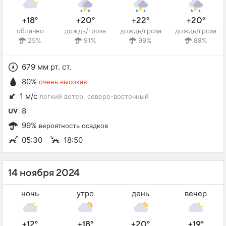
+18°
+20°
+22°
+20°
облачно
дождь/гроза
дождь/гроза
дождь/гроза
25%
91%
99%
88%
679 мм рт. ст.
80%
очень высокая
1 м/с
легкий ветер
, северо-восточный
8
99%
вероятность осадков
05:30
18:50
14 ноября 2024
ночь
утро
день
вечер
+12°
+18°
+20°
+19°