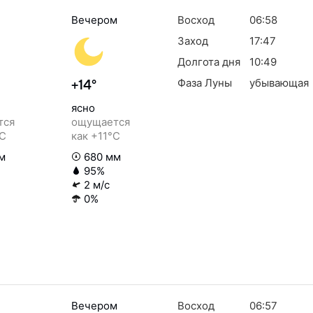
Вечером
Восход
06:58
Заход
17:47
Долгота дня
10:49
Фаза Луны
убывающая
+14°
ясно
тся
ощущается
°C
как +11°C
м
680 мм
95%
2 м/с
0%
Вечером
Восход
06:57