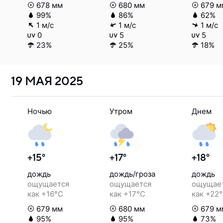
678 мм
680 мм
679 м
99%
86%
62%
1 м/с
1 м/с
1 м/с
0
5
5
23%
25%
18%
19 МАЯ
2025
Ночью
Утром
Днем
+15°
+17°
+18°
дождь
дождь/гроза
дождь
ощущается
ощущается
ощущае
как +16°C
как +17°C
как +22
679 мм
680 мм
679 м
95%
95%
73%