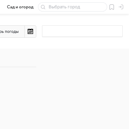
Сад и огород
Товары для дачи
рь погоды