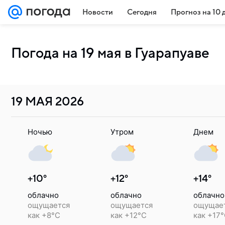
Новости
Сегодня
Прогноз на 10 
Погода на 19 мая в Гуарапуаве
19 МАЯ
2026
Ночью
Утром
Днем
+10°
+12°
+14°
облачно
облачно
облачно
ощущается
ощущается
ощущае
как +8°C
как +12°C
как +17