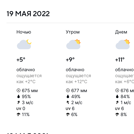
19 МАЯ
2022
Ночью
Утром
Днем
+5°
+9°
+11°
облачно
облачно
облачно
ощущается
ощущается
ощущае
как +2°C
как +12°C
как +6°
675 мм
677 мм
676 м
95%
49%
84%
3 м/с
2 м/с
1 м/с
0
6
6
11%
6%
8%