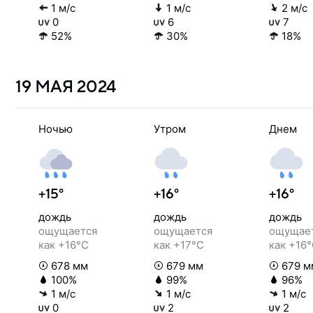
1 м/с
1 м/с
2 м/с
0
6
7
52%
30%
18%
19 МАЯ
2024
Ночью
Утром
Днем
+15°
+16°
+16°
дождь
дождь
дождь
ощущается
ощущается
ощущае
как +16°C
как +17°C
как +16
678 мм
679 мм
679 м
100%
99%
96%
1 м/с
1 м/с
1 м/с
0
2
2