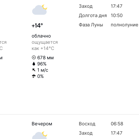
Заход
17:47
Долгота дня
10:50
Фаза Луны
полнолуние
+14°
облачно
тся
ощущается
°C
как +14°C
м
678 мм
96%
1 м/с
0%
Вечером
Восход
06:58
Заход
17:47