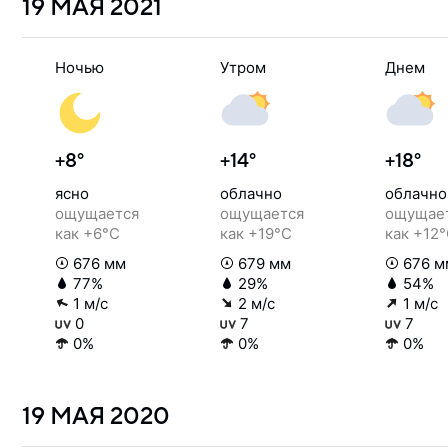
19 МАЯ
2021
Ночью
Утром
Днем
+8°
+14°
+18°
ясно
облачно
облачно
ощущается
ощущается
ощущае
как +6°C
как +19°C
как +12
676 мм
679 мм
676 м
77%
29%
54%
1 м/с
2 м/с
1 м/с
0
7
7
0%
0%
0%
19 МАЯ
2020