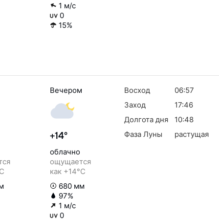
1 м/с
0
15%
Вечером
Восход
06:57
Заход
17:46
Долгота дня
10:48
Фаза Луны
растущая
+14°
облачно
тся
ощущается
°C
как +14°C
м
680 мм
97%
1 м/с
0