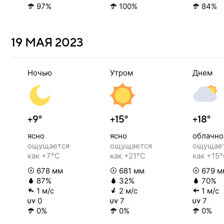
97%
100%
84%
19 МАЯ
2023
Ночью
Утром
Днем
+9°
+15°
+18°
ясно
ясно
облачно
ощущается
ощущается
ощущае
как +7°C
как +21°C
как +15
678 мм
681 мм
679 м
87%
32%
70%
1 м/с
2 м/с
1 м/с
0
7
7
0%
0%
0%