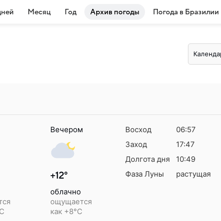
дней
Месяц
Год
Архив погоды
Погода в Бразилии
Календа
Вечером
Восход
06:57
Заход
17:47
Долгота дня
10:49
Фаза Луны
растущая
+12°
облачно
тся
ощущается
°C
как +8°C