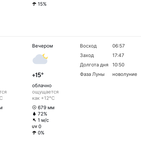
15%
Вечером
Восход
06:57
Заход
17:47
Долгота дня
10:50
Фаза Луны
новолуние
+15°
облачно
тся
ощущается
°C
как +12°C
м
679 мм
72%
1 м/с
0
0%