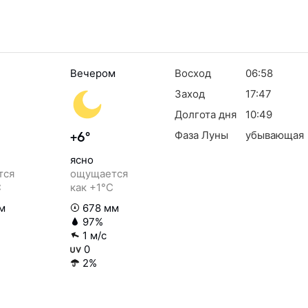
Вечером
Восход
06:58
Заход
17:47
Долгота дня
10:49
Фаза Луны
убывающая
+6°
ясно
тся
ощущается
C
как +1°C
м
678 мм
97%
1 м/с
0
2%