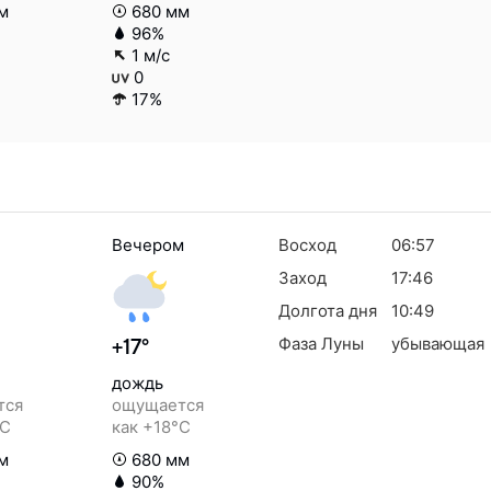
м
680 мм
96%
1 м/с
0
17%
Вечером
Восход
06:57
Заход
17:46
Долгота дня
10:49
Фаза Луны
убывающая
+17°
дождь
тся
ощущается
°C
как +18°C
м
680 мм
90%