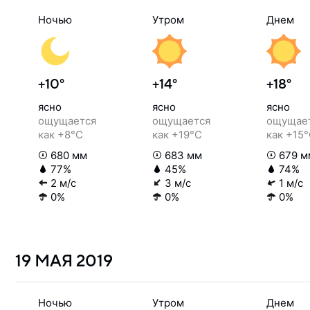
Ночью
Утром
Днем
+10°
+14°
+18°
ясно
ясно
ясно
ощущается
ощущается
ощущае
как +8°C
как +19°C
как +15
680 мм
683 мм
679 м
77%
45%
74%
2 м/с
3 м/с
1 м/с
0%
0%
0%
19 МАЯ
2019
Ночью
Утром
Днем