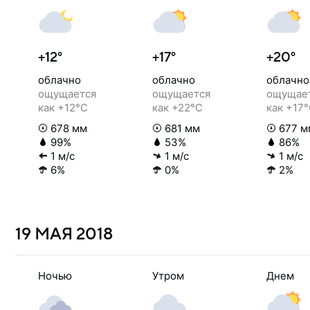
+12°
+17°
+20°
облачно
облачно
облачно
ощущается
ощущается
ощущае
как +12°C
как +22°C
как +17
678 мм
681 мм
677 м
99%
53%
86%
1 м/с
1 м/с
1 м/с
6%
0%
2%
19 МАЯ
2018
Ночью
Утром
Днем