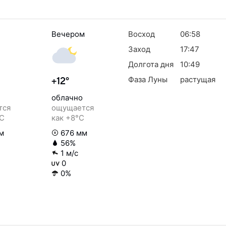
Вечером
Восход
06:58
Заход
17:47
Долгота дня
10:49
Фаза Луны
растущая
+12°
облачно
тся
ощущается
°C
как +8°C
м
676 мм
56%
1 м/с
0
0%