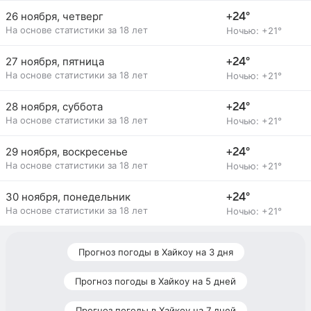
26 ноября, четверг
+24°
На основе статистики за 18 лет
Ночью: +21°
27 ноября, пятница
+24°
На основе статистики за 18 лет
Ночью: +21°
28 ноября, суббота
+24°
На основе статистики за 18 лет
Ночью: +21°
29 ноября, воскресенье
+24°
На основе статистики за 18 лет
Ночью: +21°
30 ноября, понедельник
+24°
На основе статистики за 18 лет
Ночью: +21°
Прогноз погоды в Хайкоу на 3 дня
Прогноз погоды в Хайкоу на 5 дней
Прогноз погоды в Хайкоу на 7 дней