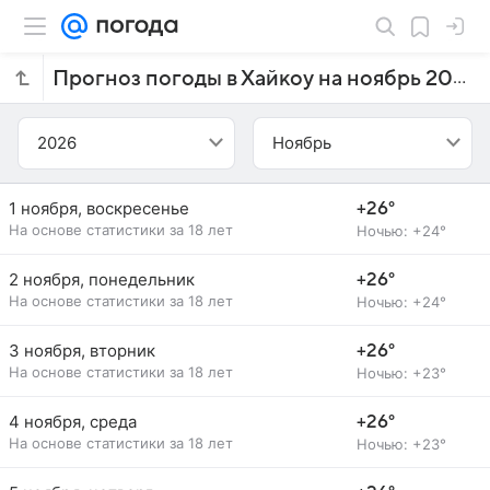
Прогноз погоды в Хайкоу на ноябрь 2026 года
2026
Ноябрь
1 ноября, воскресенье
+26°
На основе статистики за 18 лет
Ночью: +24°
2 ноября, понедельник
+26°
На основе статистики за 18 лет
Ночью: +24°
3 ноября, вторник
+26°
На основе статистики за 18 лет
Ночью: +23°
4 ноября, среда
+26°
На основе статистики за 18 лет
Ночью: +23°