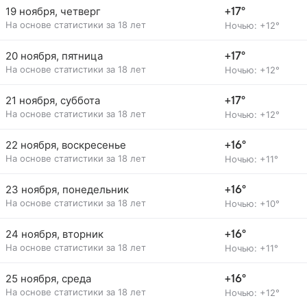
19 ноября, четверг
+17°
На основе статистики за 18 лет
Ночью: +12°
20 ноября, пятница
+17°
На основе статистики за 18 лет
Ночью: +12°
21 ноября, суббота
+17°
На основе статистики за 18 лет
Ночью: +12°
22 ноября, воскресенье
+16°
На основе статистики за 18 лет
Ночью: +11°
23 ноября, понедельник
+16°
На основе статистики за 18 лет
Ночью: +10°
24 ноября, вторник
+16°
На основе статистики за 18 лет
Ночью: +11°
25 ноября, среда
+16°
На основе статистики за 18 лет
Ночью: +12°